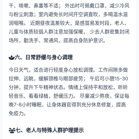
干、咳嗽、鼻塞等不适； 外出时可佩戴口罩，减少冷风
与粉尘刺激；室内避免长时间开空调直吹，多喝温水滋
润咽喉。 近期昼夜温差较大，是感冒易发时段，老人、
儿童与体质较弱人群注意加强保暖， 少去人群密集封闭
场所，勤洗手、常通风，提高自身防护意识。
六、日常舒缓与身心调理
今日天气，适合进行轻度身心放松调理。工作间隙多做
拉伸、远眺，缓解颈椎与眼部疲劳； 午后可小憩15-30
分钟，提升下午精神状态。情绪上保持平和放松，听听
轻音乐、看看绿植，舒缓压力。 尽量减少熬夜，保证每
晚7-8小时睡眠，让身体器官得到充分休息修复，提高
免疫力。
七、老人与特殊人群护理提示