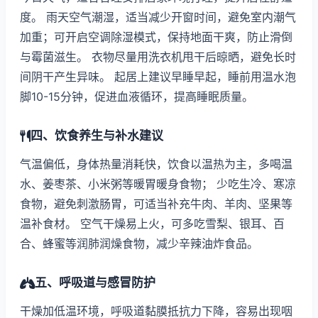
度。 雨天空气潮湿，适当减少开窗时间，避免室内潮气
加重；可开启空调除湿模式，保持地面干爽，防止滑倒
与霉菌滋生。 衣物尽量用洗衣机甩干后晾晒，避免长时
间阴干产生异味。 起居上建议早睡早起，睡前用温水泡
脚10-15分钟，促进血液循环，提高睡眠质量。
四、饮食养生与补水建议
气温偏低，身体热量消耗快，饮食以温热为主，多喝温
水、姜枣茶、小米粥等暖胃暖身食物； 少吃生冷、寒凉
食物，避免刺激肠胃，可适当补充牛肉、羊肉、坚果等
温补食材。 空气干燥易上火，可多吃雪梨、银耳、百
合、蜂蜜等润肺润燥食物，减少辛辣油炸食品。
五、呼吸道与感冒防护
干燥加低温环境，呼吸道黏膜抵抗力下降，容易出现咽