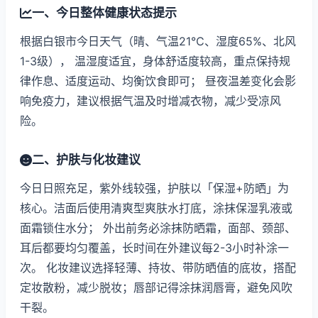
一、今日整体健康状态提示
根据白银市今日天气（晴、气温21℃、湿度65%、北风
1-3级）， 温湿度适宜，身体舒适度较高，重点保持规
律作息、适度运动、均衡饮食即可； 昼夜温差变化会影
响免疫力，建议根据气温及时增减衣物，减少受凉风
险。
二、护肤与化妆建议
今日日照充足，紫外线较强，护肤以「保湿+防晒」为
核心。洁面后使用清爽型爽肤水打底，涂抹保湿乳液或
面霜锁住水分； 外出前务必涂抹防晒霜，面部、颈部、
耳后都要均匀覆盖，长时间在外建议每2-3小时补涂一
次。 化妆建议选择轻薄、持妆、带防晒值的底妆，搭配
定妆散粉，减少脱妆；唇部记得涂抹润唇膏，避免风吹
干裂。