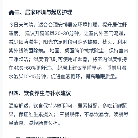
三、居家环境与起居护理
今日天气晴，适合合理安排居家环境打理，提升居住舒
适度。 建议开窗通风20-30分钟，让室内外空气流通，
减少细菌滋生；阳光充足时段可晾晒被褥、枕头，利用
紫外线杀菌除螨。 地面、桌面简单擦拭除尘，保持室内
干净整洁；湿度偏低时可使用加湿器，将室内湿度维持
在40%-60%更舒适。 起居上建议早睡早起，睡前用温
水泡脚10-15分钟，促进血液循环，提高睡眠质量。
四、饮食养生与补水建议
温度舒适，饮食保持均衡即可，荤素搭配，多吃新鲜蔬
果，保证维生素摄入； 三餐规律，不暴饮暴食，晚餐尽
量清淡，减轻肠胃负担。