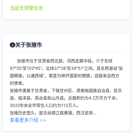
当前无预警信息
关于张掖市
张掖市位于甘肃省西北部，河西走廊中段，介于东经
97°20′至102°45′，北纬37°28′至39°57′之间。其名称源自“张
国臂掖，以通西域”，寓意为伸开国家的臂膀，迎接来自西方
的使者。
张掖市隶属于甘肃省，下辖甘州区、肃南裕固族自治县、民乐
县、临泽县、高台县和山丹县。总面积约为4.2万平方千米，
2022年末全市常住人口约为113万人。
张掖历史悠久，是古丝绸之路重镇，西汉武帝...
查看更多介绍 >>