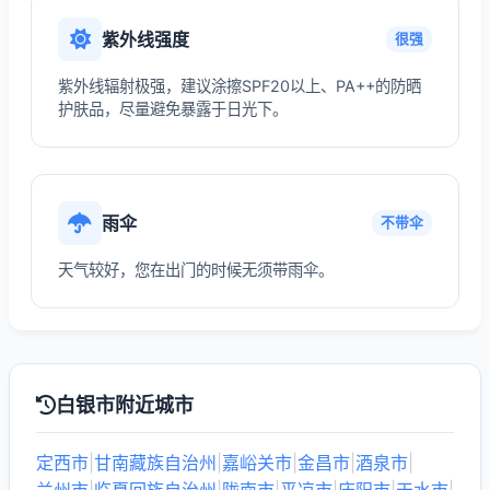
紫外线强度
很强
紫外线辐射极强，建议涂擦SPF20以上、PA++的防晒
护肤品，尽量避免暴露于日光下。
雨伞
不带伞
天气较好，您在出门的时候无须带雨伞。
白银市附近城市
定西市
|
甘南藏族自治州
|
嘉峪关市
|
金昌市
|
酒泉市
|