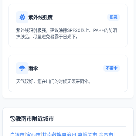
紫外线强度
很强
紫外线辐射极强，建议涂擦SPF20以上、PA++的防晒
护肤品，尽量避免暴露于日光下。
雨伞
不带伞
天气较好，您在出门的时候无须带雨伞。
陇南市附近城市
白银市
|
定西市
|
甘南藏族自治州
|
嘉峪关市
|
金昌市
|