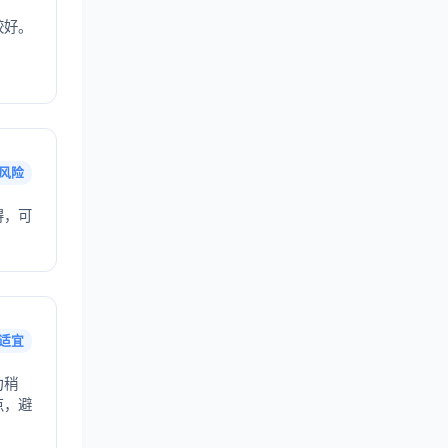
较好。
风险
得，可
适宜
力稍
点，避