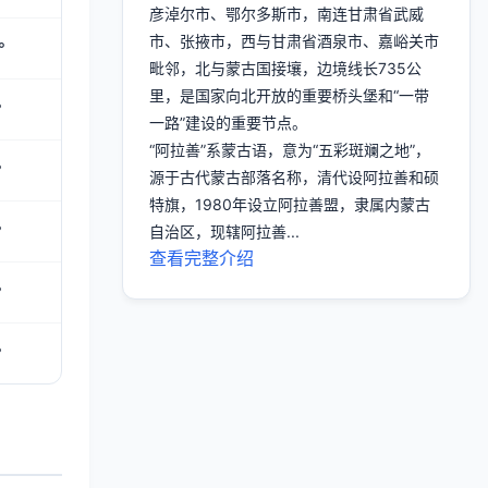
彦淖尔市、鄂尔多斯市，南连甘肃省武威
市、张掖市，西与甘肃省酒泉市、嘉峪关市
°
毗邻，北与蒙古国接壤，边境线长735公
里，是国家向北开放的重要桥头堡和“一带
°
一路”建设的重要节点。
“阿拉善”系蒙古语，意为“五彩斑斓之地”，
°
源于古代蒙古部落名称，清代设阿拉善和硕
特旗，1980年设立阿拉善盟，隶属内蒙古
°
自治区，现辖阿拉善...
查看完整介绍
°
°