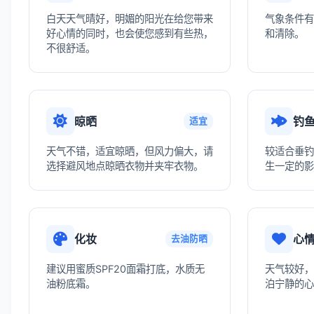
白天天气晴好，明媚的阳光在给您带来
气象条件有
好心情的同时，也会使您感到有些热，
和清除。
不很舒适。
晾晒
钓
适宜
天气不错，适宜晾晒，但风力偏大，请
较适合垂钓
选择避风地点晾晒衣物并夹牢衣物。
生一定的影
化妆
心
去油防晒
建议用蜜质SPF20面霜打底，水质无
天气较好，
油粉底霜。
泊宁静的心