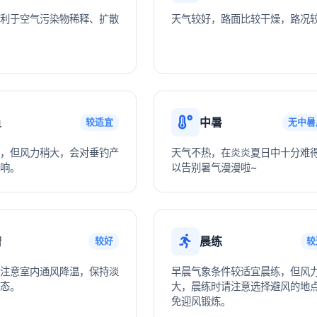
利于空气污染物稀释、扩散
天气较好，路面比较干燥，路况
鱼
中暑
较适宜
无中暑
，但风力稍大，会对垂钓产
天气不热，在炎炎夏日中十分难
响。
以告别暑气漫漫啦~
情
晨练
较好
较
注意室内通风降温，保持淡
早晨气象条件较适宜晨练，但风
态。
大，晨练时请注意选择避风的地
免迎风锻炼。