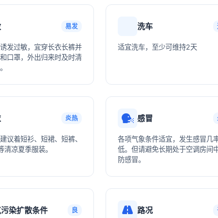
敏
洗车
易发
诱发过敏，宜穿长衣长裤并
适宜洗车，至少可维持2天
和口罩，外出归来时及时清
。
衣
感冒
炎热
建议着短衫、短裙、短裤、
各项气象条件适宜，发生感冒几
等清凉夏季服装。
低。但请避免长期处于空调房间
防感冒。
气污染扩散条件
路况
良