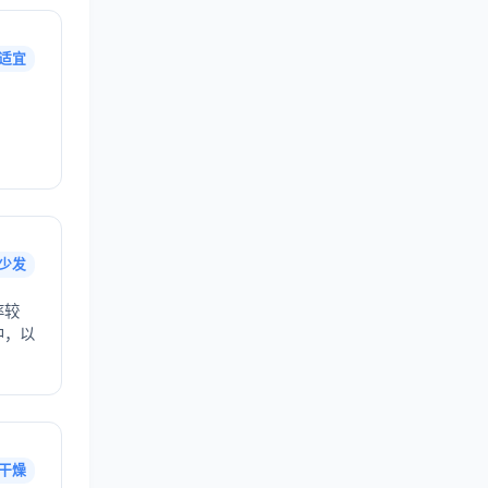
适宜
少发
率较
中，以
干燥