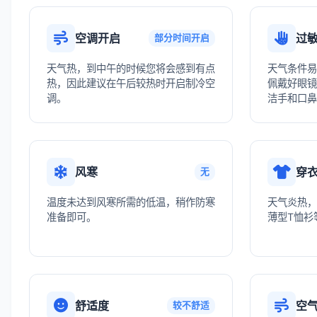
空调开启
过
部分时间开启
天气热，到中午的时候您将会感到有点
天气条件易
热，因此建议在午后较热时开启制冷空
佩戴好眼镜
调。
洁手和口鼻
风寒
穿
无
温度未达到风寒所需的低温，稍作防寒
天气炎热，
准备即可。
薄型T恤衫
舒适度
空
较不舒适