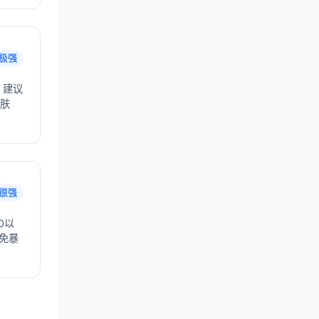
极强
，建议
护肤
很强
0以
避免暴