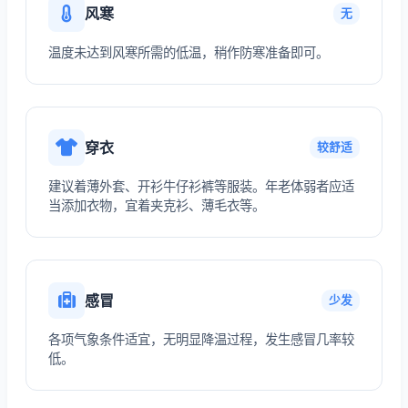
风寒
无
温度未达到风寒所需的低温，稍作防寒准备即可。
穿衣
较舒适
建议着薄外套、开衫牛仔衫裤等服装。年老体弱者应适
当添加衣物，宜着夹克衫、薄毛衣等。
感冒
少发
各项气象条件适宜，无明显降温过程，发生感冒几率较
低。