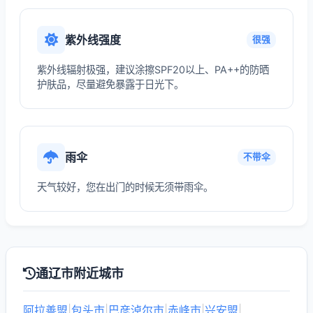
紫外线强度
很强
紫外线辐射极强，建议涂擦SPF20以上、PA++的防晒
护肤品，尽量避免暴露于日光下。
雨伞
不带伞
天气较好，您在出门的时候无须带雨伞。
通辽市附近城市
阿拉善盟
|
包头市
|
巴彦淖尔市
|
赤峰市
|
兴安盟
|