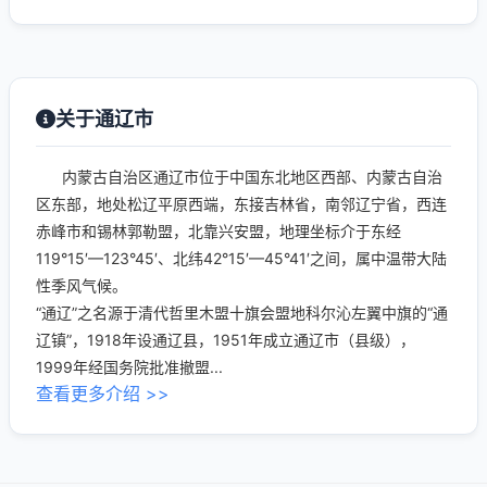
关于通辽市
内蒙古自治区通辽市位于中国东北地区西部、内蒙古自治
区东部，地处松辽平原西端，东接吉林省，南邻辽宁省，西连
赤峰市和锡林郭勒盟，北靠兴安盟，地理坐标介于东经
119°15′—123°45′、北纬42°15′—45°41′之间，属中温带大陆
性季风气候。
“通辽”之名源于清代哲里木盟十旗会盟地科尔沁左翼中旗的“通
辽镇”，1918年设通辽县，1951年成立通辽市（县级），
1999年经国务院批准撤盟...
查看更多介绍 >>