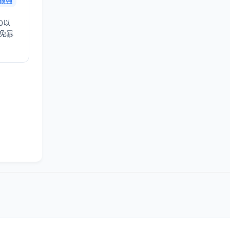
很强
0以
避免暴