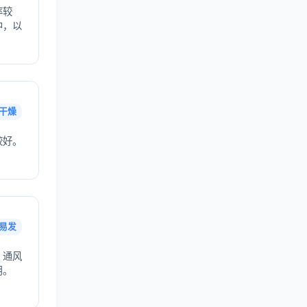
率较
中，以
干燥
较好。
易发
，通风
用。