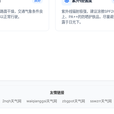
通
紫外线强度
良好
路面干燥，交通气象条件良
紫外线辐射极强，建议涂擦SPF2
以正常行驶。
上、PA++的防晒护肤品，尽量
露于日光下。
友情链接
2nqh天气网
waiqianggsi天气网
zbgpot天气网
sswzrr天气网