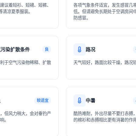
建议着短衫、短裙、短裤、
各项气象条件适宜，发生感冒几
等清凉夏季服装。
低。但请避免长期处于空调房间
防感冒。
气污染扩散条件
路况
良
利于空气污染物稀释、扩散
天气较好，路面比较干燥，路况
鱼
中暑
较适宜
，但风力稍大，会对垂钓产
酷热难耐，外出尽量不要打赤膊
响。
的棉衫和赤膊相比更有消暑的作