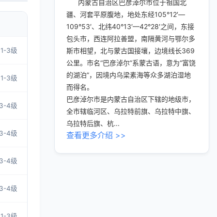
内蒙古自治区巴彦淖尔市位于祖国北
疆、河套平原腹地，地处东经105°12′—
109°53′、北纬40°13′—42°28′之间，东接
包头市，西连阿拉善盟，南隔黄河与鄂尔多
1-3级
斯市相望，北与蒙古国接壤，边境线长369
公里。市名“巴彦淖尔”系蒙古语，意为“富饶
的湖泊”，因境内乌梁素海等众多湖泊湿地
1-3级
而得名。
巴彦淖尔市是内蒙古自治区下辖的地级市，
3-4级
全市辖临河区、乌拉特前旗、乌拉特中旗、
乌拉特后旗、杭...
3-4级
查看更多介绍 >>
3-4级
3-4级
1-3级