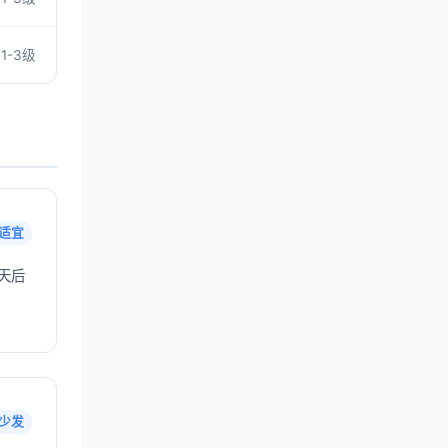
1-3级
适宜
天后
少发