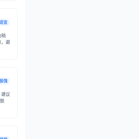
适宜
力稍
点，避
极强
，建议
护肤