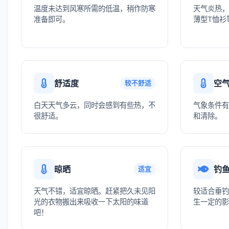
温度未达到风寒所需的低温，稍作防寒
天气炎热，
准备即可。
薄型T恤衫
舒适度
空
较不舒适
白天天气多云，同时会感到有些热，不
气象条件有
很舒适。
和清除。
晾晒
钓
适宜
天气不错，适宜晾晒。赶紧把久未见阳
较适合垂钓
光的衣物搬出来吸收一下太阳的味道
生一定的影
吧！