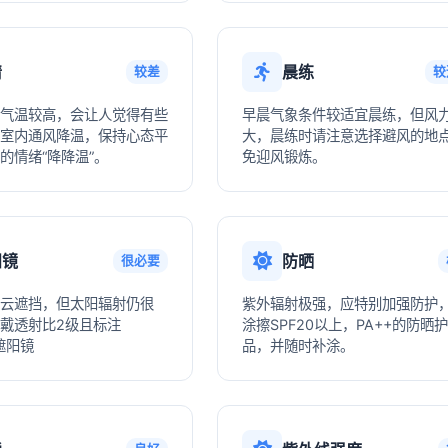
情
晨练
较差
较
气温较高，会让人觉得有些
早晨气象条件较适宜晨练，但风
室内通风降温，保持心态平
大，晨练时请注意选择避风的地
的情绪“降降温”。
免迎风锻炼。
阳镜
防晒
很必要
云遮挡，但太阳辐射仍很
紫外辐射极强，应特别加强防护
戴透射比2级且标注
涂擦SPF20以上，PA++的防晒
遮阳镜
品，并随时补涂。