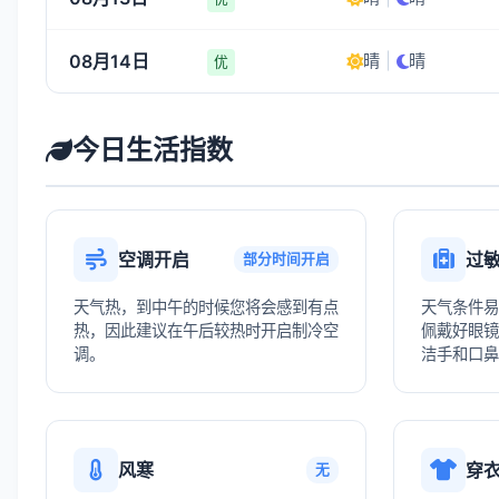
08月14日
晴
|
晴
优
今日生活指数
空调开启
过
部分时间开启
天气热，到中午的时候您将会感到有点
天气条件易
热，因此建议在午后较热时开启制冷空
佩戴好眼镜
调。
洁手和口鼻
风寒
穿
无