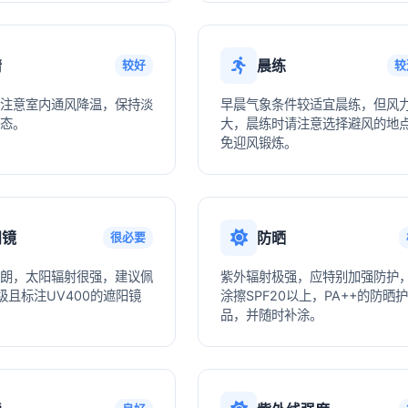
情
晨练
较好
较
注意室内通风降温，保持淡
早晨气象条件较适宜晨练，但风
态。
大，晨练时请注意选择避风的地
免迎风锻炼。
阳镜
防晒
很必要
朗，太阳辐射很强，建议佩
紫外辐射极强，应特别加强防护
级且标注UV400的遮阳镜
涂擦SPF20以上，PA++的防晒
品，并随时补涂。