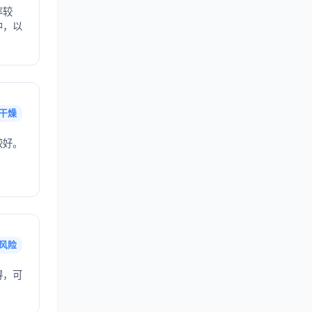
率较
中，以
干燥
较好。
风险
得，可