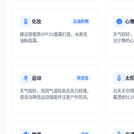
化妆
心
去油防晒
建议用蜜质SPF20面霜打底，水质无
天气较好，
油粉底霜。
泊宁静的心
运动
太
较适宜
天气较好，但因气温较高且风力较强，
白天天空晴
请适当降低运动强度并注意户外防风。
戴透射比2