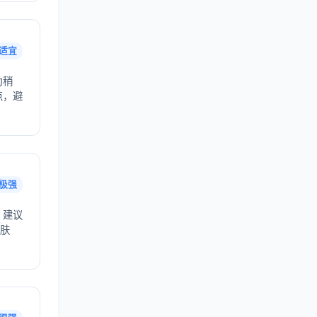
适宜
力稍
点，避
极强
，建议
护肤