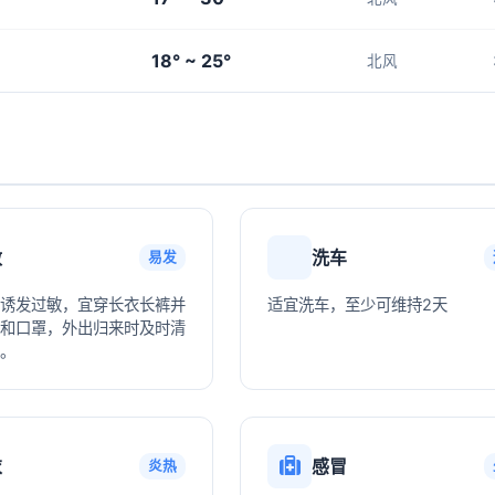
18° ~ 25°
北风
敏
洗车
易发
诱发过敏，宜穿长衣长裤并
适宜洗车，至少可维持2天
和口罩，外出归来时及时清
。
衣
感冒
炎热