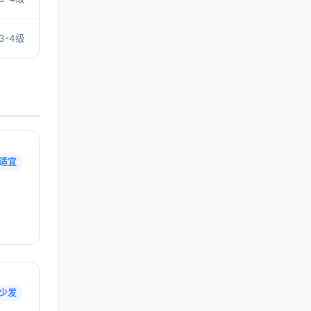
3-4级
适宜
少发