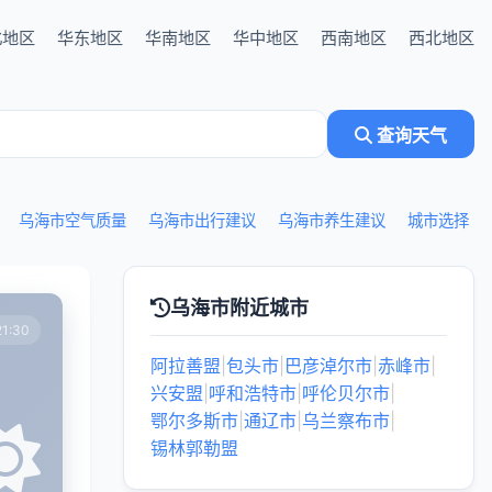
北地区
华东地区
华南地区
华中地区
西南地区
西北地区
查询天气
乌海市空气质量
乌海市出行建议
乌海市养生建议
城市选择
乌海市附近城市
1:30
阿拉善盟
|
包头市
|
巴彦淖尔市
|
赤峰市
|
兴安盟
|
呼和浩特市
|
呼伦贝尔市
|
鄂尔多斯市
|
通辽市
|
乌兰察布市
|
锡林郭勒盟