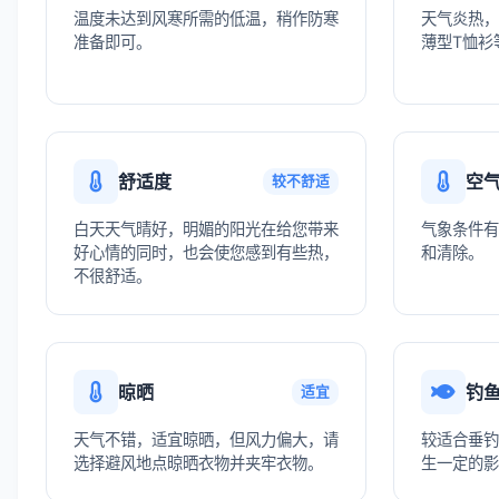
温度未达到风寒所需的低温，稍作防寒
天气炎热，
准备即可。
薄型T恤衫
舒适度
空
较不舒适
白天天气晴好，明媚的阳光在给您带来
气象条件有
好心情的同时，也会使您感到有些热，
和清除。
不很舒适。
晾晒
钓
适宜
天气不错，适宜晾晒，但风力偏大，请
较适合垂钓
选择避风地点晾晒衣物并夹牢衣物。
生一定的影