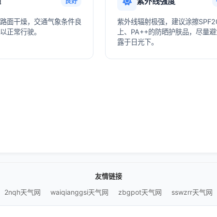
通
紫外线强度
良好
路面干燥，交通气象条件良
紫外线辐射极强，建议涂擦SPF2
以正常行驶。
上、PA++的防晒护肤品，尽量
露于日光下。
友情链接
2nqh天气网
waiqianggsi天气网
zbgpot天气网
sswzrr天气网