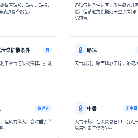
建议着短衫、短裙、短裤、
各项气象条件适宜，发生感冒几
等清凉夏季服装。
低。但请避免长期处于空调房间
防感冒。
气污染扩散条件
路况
良
利于空气污染物稀释、扩散
天气较好，路面比较干燥，路况
鱼
中暑
较适宜
无中暑
，但风力稍大，会对垂钓产
天气不热，在炎炎夏日中十分难
响。
以告别暑气漫漫啦~