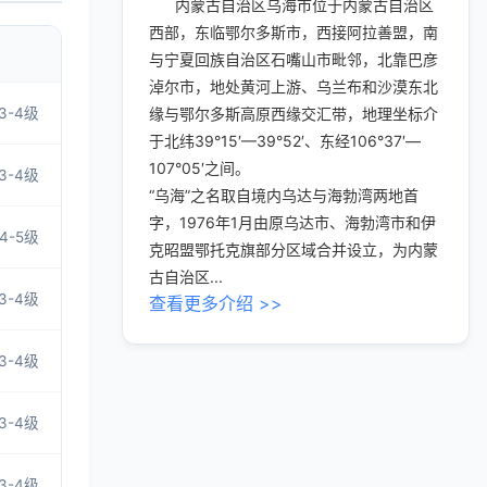
内蒙古自治区乌海市位于内蒙古自治区
西部，东临鄂尔多斯市，西接阿拉善盟，南
与宁夏回族自治区石嘴山市毗邻，北靠巴彦
淖尔市，地处黄河上游、乌兰布和沙漠东北
3-4级
缘与鄂尔多斯高原西缘交汇带，地理坐标介
于北纬39°15′—39°52′、东经106°37′—
107°05′之间。
3-4级
“乌海”之名取自境内乌达与海勃湾两地首
字，1976年1月由原乌达市、海勃湾市和伊
4-5级
克昭盟鄂托克旗部分区域合并设立，为内蒙
古自治区...
3-4级
查看更多介绍 >>
3-4级
3-4级
3-4级