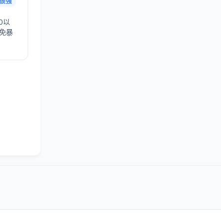
很强
0以
避免暴