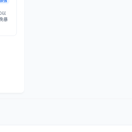
很强
0以
避免暴