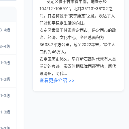
安定区位于甘肃省中部，地处东经
104°12′-105°01′，北纬35°13′-36°02′之
间。其名称源于“安宁康定”之意，表达了人
们对和平稳定生活的向往。
3-4级
安定区隶属于甘肃省定西市，是定西市的政
治、经济、文化中心。全区总面积为
3638.7平方公里，截至2022年末，常住人
3-4级
口约为46万人。
安定区历史悠久，早在新石器时代就有人类
1-3级
活动的痕迹。秦汉时期属陇西郡管辖，唐代
设渭州，明代...
1-3级
查看更多介绍 >>
1-3级
1-3级
1-3级