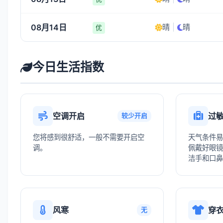
08月14日
晴
|
晴
优
今日生活指数
空调开启
过
较少开启
您将感到很舒适，一般不需要开启空
天气条件易
调。
佩戴好眼镜
洁手和口鼻
风寒
穿
无