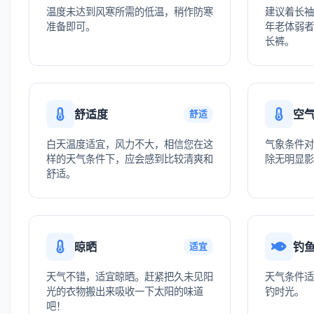
温度未达到风寒所需的低温，稍作防寒
建议着长袖
准备即可。
年老体弱者
长裤。
舒适度
空
舒适
白天温度适宜，风力不大，相信您在这
气象条件对
样的天气条件下，应会感到比较清爽和
除无明显影
舒适。
晾晒
钓
适宜
天气不错，适宜晾晒。赶紧把久未见阳
天气条件适
光的衣物搬出来吸收一下太阳的味道
钓时光。
吧！