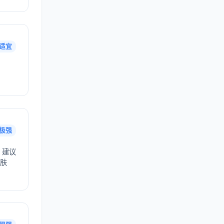
适宜
极强
，建议
护肤