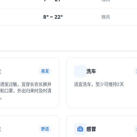
8° ~ 22°
微风
敏
洗车
易发
诱发过敏，宜穿长衣长裤并
适宜洗车，至少可维持2天
和口罩，外出归来时及时清
。
衣
感冒
舒适