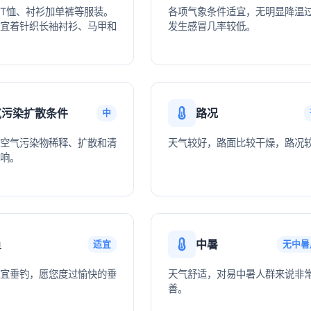
T恤、衬衫加单裤等服装。
各项气象条件适宜，无明显降温
宜着针织长袖衬衫、马甲和
发生感冒几率较低。
气污染扩散条件
路况
中
空气污染物稀释、扩散和清
天气较好，路面比较干燥，路况
响。
鱼
中暑
适宜
无中暑
宜垂钓，愿您度过愉快的垂
天气舒适，对易中暑人群来说非
善。