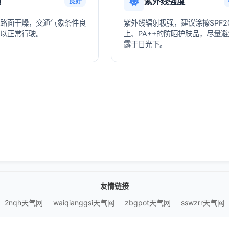
通
紫外线强度
良好
路面干燥，交通气象条件良
紫外线辐射极强，建议涂擦SPF2
以正常行驶。
上、PA++的防晒护肤品，尽量
露于日光下。
友情链接
2nqh天气网
waiqianggsi天气网
zbgpot天气网
sswzrr天气网