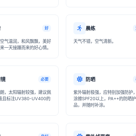
情
晨练
好
空气温润，和风飘飘，美好
天气不错，空气清新。
来一天接踵而来的好心情。
阳镜
防晒
必要
朗，太阳辐射较强，建议佩
紫外辐射极强，应特别加强防护
且标注UV380-UV400的
涂擦SPF20以上，PA++的防晒
品，并随时补涂。