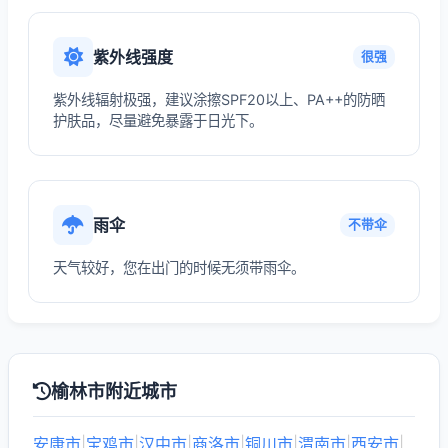
紫外线强度
很强
紫外线辐射极强，建议涂擦SPF20以上、PA++的防晒
护肤品，尽量避免暴露于日光下。
雨伞
不带伞
天气较好，您在出门的时候无须带雨伞。
榆林市附近城市
安康市
|
宝鸡市
|
汉中市
|
商洛市
|
铜川市
|
渭南市
|
西安市
|