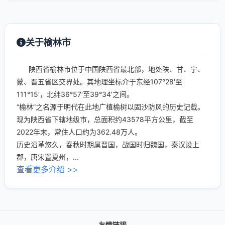
关于榆林市
陕西省榆林市位于中国陕西省最北部，地处陕、甘、宁、
蒙、晋五省区交界处。其地理坐标介于东经107°28′至
111°15′，北纬36°57′至39°34′之间。
“榆林”之名源于明代在此地广植榆树以固沙防风的历史记载。
现为陕西省下辖地级市，总面积约43578平方公里，截至
2022年末，常住人口约为362.48万人。
历史沿革悠久，春秋时期属晋国，战国时归魏国，秦汉设上
郡，唐宋置夏州，...
查看更多介绍 >>
友情链接