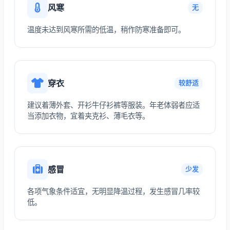
风寒
无
温度未达到风寒所需的低温，稍作防寒准备即可。
穿衣
较舒适
建议着薄外套、开衫牛仔衫裤等服装。年老体弱者应适
当添加衣物，宜着夹克衫、薄毛衣等。
感冒
少发
各项气象条件适宜，无明显降温过程，发生感冒几率较
低。