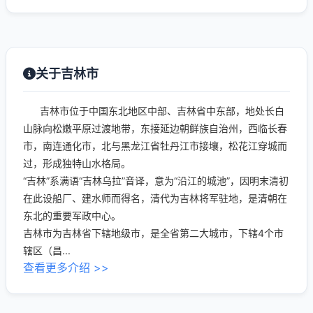
关于吉林市
吉林市位于中国东北地区中部、吉林省中东部，地处长白
山脉向松嫩平原过渡地带，东接延边朝鲜族自治州，西临长春
市，南连通化市，北与黑龙江省牡丹江市接壤，松花江穿城而
过，形成独特山水格局。
“吉林”系满语“吉林乌拉”音译，意为“沿江的城池”，因明末清初
在此设船厂、建水师而得名，清代为吉林将军驻地，是清朝在
东北的重要军政中心。
吉林市为吉林省下辖地级市，是全省第二大城市，下辖4个市
辖区（昌...
查看更多介绍 >>