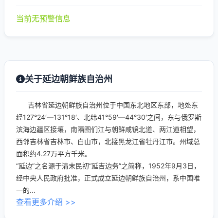
当前无预警信息
关于延边朝鲜族自治州
吉林省延边朝鲜族自治州位于中国东北地区东部，地处东
经127°24′—131°18′、北纬41°59′—44°30′之间，东与俄罗斯
滨海边疆区接壤，南隔图们江与朝鲜咸镜北道、两江道相望，
西邻吉林省吉林市、白山市，北接黑龙江省牡丹江市。州域总
面积约4.27万平方千米。
“延边”之名源于清末民初“延吉边务”之简称，1952年9月3日，
经中央人民政府批准，正式成立延边朝鲜族自治州，系中国唯
一的...
查看更多介绍 >>