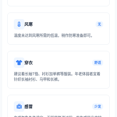
风寒
无
温度未达到风寒所需的低温，稍作防寒准备即可。
穿衣
舒适
建议着长袖T恤、衬衫加单裤等服装。年老体弱者宜着
针织长袖衬衫、马甲和长裤。
感冒
少发