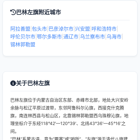
巴林左旗附近城市
阿拉善盟
|
包头市
|
巴彦淖尔市
|
兴安盟
|
呼和浩特市
|
呼伦贝尔市
|
鄂尔多斯市
|
通辽市
|
乌兰察布市
|
乌海市
|
锡林郭勒盟
关于巴林左旗
巴林左旗位于内蒙古自治区东部、赤峰市北部，地处大兴安岭
余脉与松辽平原过渡带，东邻阿鲁科尔沁旗，西接克什克腾
旗，南连林西县与松山区，北靠锡林郭勒盟西乌珠穆沁旗，地
理坐标介于东经118°42′—120°39′、北纬43°36′—45°16′之
间。
“巴林”系蒙古语，意为“要塞”或“哨所”，“左旗”源于清代八旗建