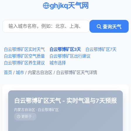
ghjkq天气网
查询天气
白云鄂博矿区实时天气
白云鄂博矿区3天
白云鄂博矿区7天
白云鄂博矿区空气质量
白云鄂博矿区出行建议
白云鄂博矿区养生建议
城市选择
首页
/
城市
/ 内蒙古自治区 /
白云鄂博矿区天气详情
白云鄂博矿区天气 - 实时气温与7天预报
内蒙古自治区 · 白云鄂博矿区
更新于 :