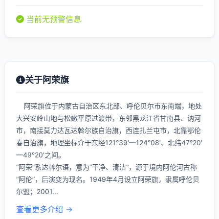
当前无预警信息
关于阿荣旗
阿荣旗位于内蒙古自治区东北部、呼伦贝尔市东南端，地处
大兴安岭山地与松嫩平原过渡带，东邻黑龙江省甘南县、讷河
市，南接莫力达瓦达斡尔族自治旗，西连扎兰屯市，北靠鄂伦
春自治旗，地理坐标介于东经121°39′—124°08′、北纬47°20′
—49°20′之间。
“阿荣”系达斡尔语，意为“干净、清洁”，源于境内阿伦河古称
“阿伦”，后演变为现名。1949年4月设立阿荣旗，隶属呼伦贝
尔盟；2001...
查看更多介绍 →