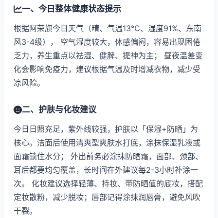
一、今日整体健康状态提示
根据阿荣旗今日天气（晴、气温13℃、湿度91%、东南
风3-4级）， 空气湿度较大，体感偏闷，容易出现困倦
乏力，养生重点以祛湿、健脾、提神为主； 昼夜温差变
化会影响免疫力，建议根据气温及时增减衣物，减少受
凉风险。
二、护肤与化妆建议
今日日照充足，紫外线较强，护肤以「保湿+防晒」为
核心。洁面后使用清爽型爽肤水打底，涂抹保湿乳液或
面霜锁住水分； 外出前务必涂抹防晒霜，面部、颈部、
耳后都要均匀覆盖，长时间在外建议每2-3小时补涂一
次。 化妆建议选择轻薄、持妆、带防晒值的底妆，搭配
定妆散粉，减少脱妆；唇部记得涂抹润唇膏，避免风吹
干裂。