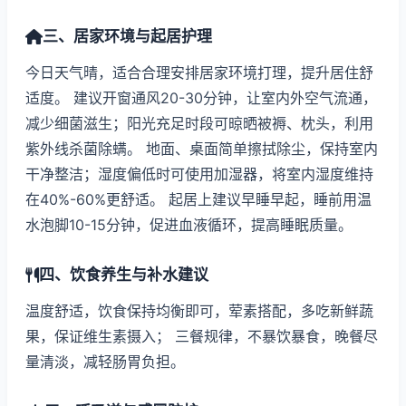
三、居家环境与起居护理
今日天气晴，适合合理安排居家环境打理，提升居住舒
适度。 建议开窗通风20-30分钟，让室内外空气流通，
减少细菌滋生；阳光充足时段可晾晒被褥、枕头，利用
紫外线杀菌除螨。 地面、桌面简单擦拭除尘，保持室内
干净整洁；湿度偏低时可使用加湿器，将室内湿度维持
在40%-60%更舒适。 起居上建议早睡早起，睡前用温
水泡脚10-15分钟，促进血液循环，提高睡眠质量。
四、饮食养生与补水建议
温度舒适，饮食保持均衡即可，荤素搭配，多吃新鲜蔬
果，保证维生素摄入； 三餐规律，不暴饮暴食，晚餐尽
量清淡，减轻肠胃负担。