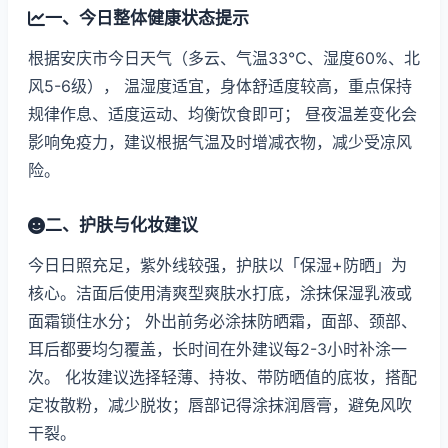
一、今日整体健康状态提示
根据安庆市今日天气（多云、气温33℃、湿度60%、北
风5-6级）， 温湿度适宜，身体舒适度较高，重点保持
规律作息、适度运动、均衡饮食即可； 昼夜温差变化会
影响免疫力，建议根据气温及时增减衣物，减少受凉风
险。
二、护肤与化妆建议
今日日照充足，紫外线较强，护肤以「保湿+防晒」为
核心。洁面后使用清爽型爽肤水打底，涂抹保湿乳液或
面霜锁住水分； 外出前务必涂抹防晒霜，面部、颈部、
耳后都要均匀覆盖，长时间在外建议每2-3小时补涂一
次。 化妆建议选择轻薄、持妆、带防晒值的底妆，搭配
定妆散粉，减少脱妆；唇部记得涂抹润唇膏，避免风吹
干裂。