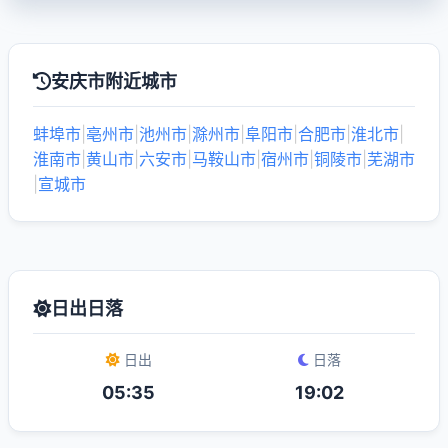
安庆市附近城市
蚌埠市
|
亳州市
|
池州市
|
滁州市
|
阜阳市
|
合肥市
|
淮北市
|
淮南市
|
黄山市
|
六安市
|
马鞍山市
|
宿州市
|
铜陵市
|
芜湖市
|
宣城市
日出日落
日出
日落
05:35
19:02