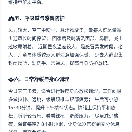
维持电解质平衡。
五、呼吸道与感冒防护
风力较大，空气中粉尘、悬浮物增多，敏感人群尽量减
少迎风长时间停留； 回家后及时清洗面部、鼻腔，减少
过敏原附着。 近期昼夜温差较大，是感冒易发时段，老
人、儿童与体质较弱人群注意加强保暖， 少去人群密集
封闭场所，勤洗手、常通风，提高自身防护意识。
六、日常舒缓与身心调理
今日天气多云，适合进行轻度身心放松调理。工作间隙
多做拉伸、远眺，缓解颈椎与眼部疲劳； 午后可小憩
15-30分钟，提升下午精神状态。情绪上保持平和放
松，听听轻音乐、看看绿植，舒缓压力。 尽量减少熬
夜，保证每晚7-8小时睡眠，让身体器官得到充分休息