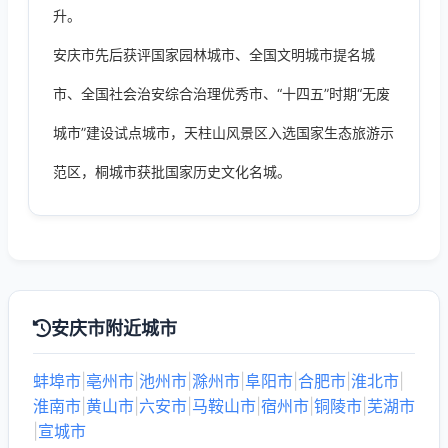
升。
安庆市先后获评国家园林城市、全国文明城市提名城
市、全国社会治安综合治理优秀市、“十四五”时期“无废
城市”建设试点城市，天柱山风景区入选国家生态旅游示
范区，桐城市获批国家历史文化名城。
安庆市附近城市
蚌埠市
|
亳州市
|
池州市
|
滁州市
|
阜阳市
|
合肥市
|
淮北市
|
淮南市
|
黄山市
|
六安市
|
马鞍山市
|
宿州市
|
铜陵市
|
芜湖市
|
宣城市