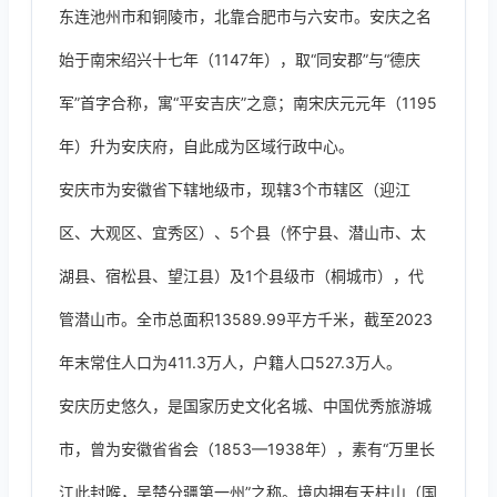
东连池州市和铜陵市，北靠合肥市与六安市。安庆之名
始于南宋绍兴十七年（1147年），取“同安郡”与“德庆
军”首字合称，寓“平安吉庆”之意；南宋庆元元年（1195
年）升为安庆府，自此成为区域行政中心。
安庆市为安徽省下辖地级市，现辖3个市辖区（迎江
区、大观区、宜秀区）、5个县（怀宁县、潜山市、太
湖县、宿松县、望江县）及1个县级市（桐城市），代
管潜山市。全市总面积13589.99平方千米，截至2023
年末常住人口为411.3万人，户籍人口527.3万人。
安庆历史悠久，是国家历史文化名城、中国优秀旅游城
市，曾为安徽省省会（1853—1938年），素有“万里长
江此封喉，吴楚分疆第一州”之称。境内拥有天柱山（国