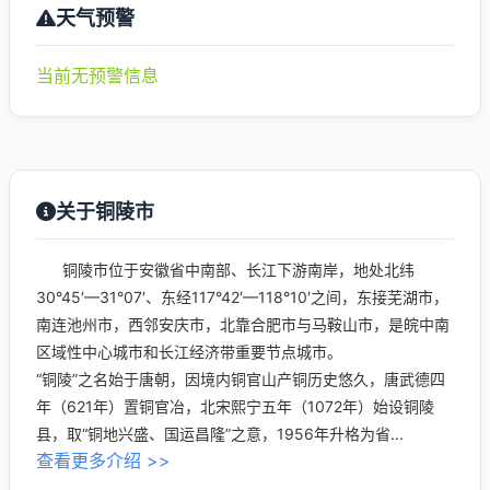
天气预警
当前无预警信息
关于铜陵市
铜陵市位于安徽省中南部、长江下游南岸，地处北纬
30°45′—31°07′、东经117°42′—118°10′之间，东接芜湖市，
南连池州市，西邻安庆市，北靠合肥市与马鞍山市，是皖中南
区域性中心城市和长江经济带重要节点城市。
“铜陵”之名始于唐朝，因境内铜官山产铜历史悠久，唐武德四
年（621年）置铜官冶，北宋熙宁五年（1072年）始设铜陵
县，取“铜地兴盛、国运昌隆”之意，1956年升格为省...
查看更多介绍 >>