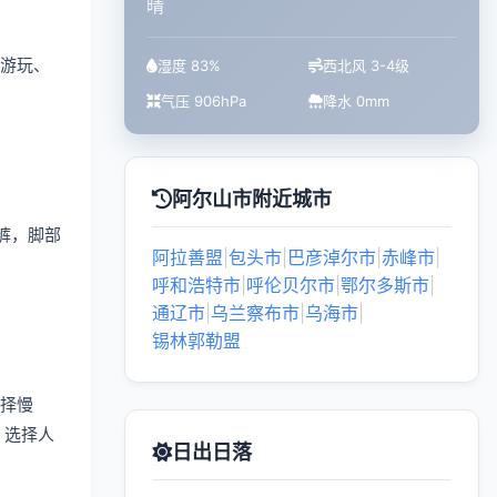
晴
游玩、
湿度 83%
西北风 3-4级
气压 906hPa
降水 0mm
阿尔山市附近城市
裤，脚部
阿拉善盟
|
包头市
|
巴彦淖尔市
|
赤峰市
|
呼和浩特市
|
呼伦贝尔市
|
鄂尔多斯市
|
通辽市
|
乌兰察布市
|
乌海市
|
锡林郭勒盟
择慢
，选择人
日出日落