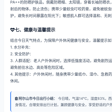
PA++的防晒护肤品，佩戴防晒帽、太阳镜，穿着长袖防晒衣
射后的物体，防止烫伤；携带少量蚊虫叮咬药膏，避免被蚊虫
护，避免长时间暴露在阳光下；敏感肌人群可选择温和、无刺
七、健康与温馨提示
结合今日天气特点，为保障户外休闲健康与安全，温馨提示如
1. 水分补充：
2. 安全防护：
3. 人群适配：老人户外休闲时，选择低强度活动，避免剧
避免前往水边、高处等危险区域。
4. 其他提示：户外休闲时，随身携带少量纸巾、湿巾、急
休闲。
阿尔山市今日出行小结：
今日晴，气温14℃，湿度83%，西
身情况，合理安排出行计划，兼顾健康与安全，享受舒适的户