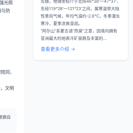
左旗，地理坐标介于北纬46°38′—47°37′、
强光照
东经119°28′—121°23′之间，属寒温带大陆
晒与防
性季风气候，年均气温约-2.8℃，冬季漫长
寒冷，夏季凉爽湿润。
“阿尔山”系蒙古语“热泉”之意，因境内拥有
亚洲最大的地表冷矿泉群及丰富的...
查看更多介绍 →
程陪同，
圾，文明
根据自