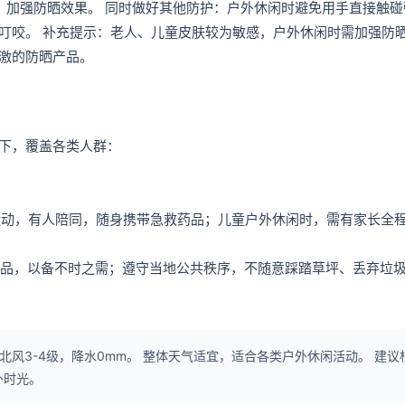
，加强防晒效果。 同时做好其他防护：户外休闲时避免用手直接触碰
叮咬。 补充提示：老人、儿童皮肤较为敏感，户外休闲时需加强防
激的防晒产品。
下，覆盖各类人群：
烈运动，有人陪同，随身携带急救药品；儿童户外休闲时，需有家长全
救药品，以备不时之需；遵守当地公共秩序，不随意踩踏草坪、丢弃垃
北风3-4级，降水0mm。 整体天气适宜，适合各类户外休闲活动。 建议
外时光。