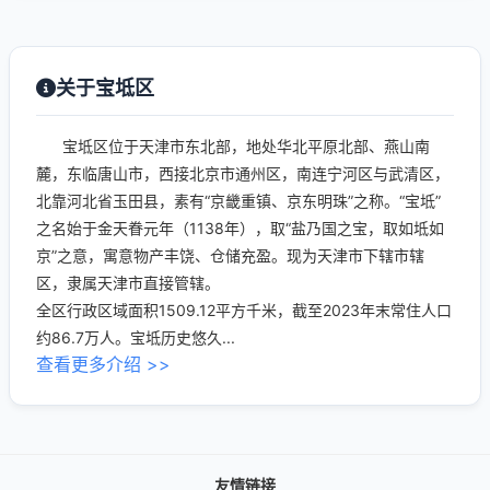
关于宝坻区
宝坻区位于天津市东北部，地处华北平原北部、燕山南
麓，东临唐山市，西接北京市通州区，南连宁河区与武清区，
北靠河北省玉田县，素有“京畿重镇、京东明珠”之称。“宝坻”
之名始于金天眷元年（1138年），取“盐乃国之宝，取如坻如
京”之意，寓意物产丰饶、仓储充盈。现为天津市下辖市辖
区，隶属天津市直接管辖。
全区行政区域面积1509.12平方千米，截至2023年末常住人口
约86.7万人。宝坻历史悠久...
查看更多介绍 >>
友情链接