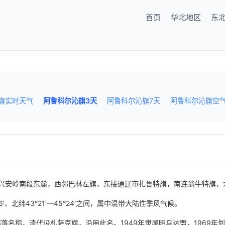
首页
华北地区
东
旗实时天气
阿鲁科尔沁旗3天
阿鲁科尔沁旗7天
阿鲁科尔沁旗空
兴安岭南段东麓，西邻巴林左旗，东接通辽市扎鲁特旗，南连翁牛特旗，
6′、北纬43°21′—45°24′之间，属中温带大陆性季风气候。
部落名称，清代设札萨克旗，沿用此名。1949年隶属昭乌达盟，1969年