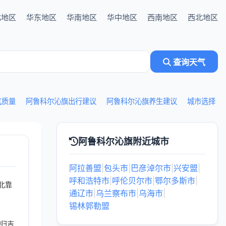
北地区
华东地区
华南地区
华中地区
西南地区
西北地区
查询天气
气质量
阿鲁科尔沁旗出行建议
阿鲁科尔沁旗养生建议
城市选择
阿鲁科尔沁旗附近城市
阿拉善盟
|
包头市
|
巴彦淖尔市
|
兴安盟
|
呼和浩特市
|
呼伦贝尔市
|
鄂尔多斯市
|
北靠
通辽市
|
乌兰察布市
|
乌海市
|
锡林郭勒盟
划归吉