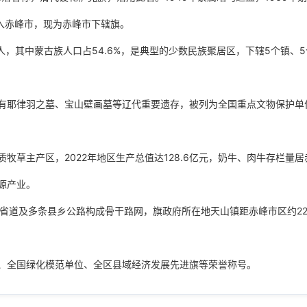
并入赤峰市，现为赤峰市下辖旗。
2万人，其中蒙古族人口占54.6%，是典型的少数民族聚居区，下辖5个镇、
有耶律羽之墓、宝山壁画墓等辽代重要遗存，被列为全国重点文物保护单
草主产区，2022年地区生产总值达128.6亿元，奶牛、肉牛存栏量居
源产业。
0省道及多条县乡公路构成骨干路网，旗政府所在地天山镇距赤峰市区约22
、全国绿化模范单位、全区县域经济发展先进旗等荣誉称号。