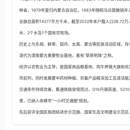
林省，1979年复归内蒙古自治区，1983年随昭乌达盟撤销
全旗总面积14277平方千米，截至2022年末户籍人口28.7
木、2个乡及1个国有农牧场。
历史上为东胡、鲜卑、契丹、女真、蒙古等民族活动区域，存
清代为漠南蒙古重要牧业基地，素有“草原明珠”之称。
经济以农牧业为主导，是国家商品粮基地、肉牛养殖大旗和优质牧
市前列，同时发展蒙中药材种植、农畜产品精深加工及清洁能
交通条件持续改善，集通铁路穿境而过，G16丹锡高速、S21
里，已纳入赤峰市“一小时交通圈”规划。
先后获评全国民族团结进步示范旗、国家生态文明建设示范区