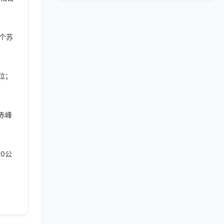
5个苏
位；
赤峰
0公