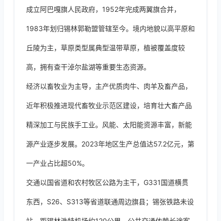
成立阿巴嘎旗人民政府，1952年完成两翼旗合并，
1983年划归锡林郭勒盟管辖至今。境内地貌以高平原和
丘陵为主，草原类型属典型温带草原，植被覆盖度较
高，拥有查干淖尔盐湖等重要生态资源。
经济以畜牧业为主导，主产优质肉牛、肉羊及畜产品，
近年积极推进现代畜牧业示范区建设，培育壮大畜产品
精深加工与民族手工业。风能、太阳能资源丰富，新能
源产业逐步发展。2023年地区生产总值达57.2亿元，第
一产业占比超50%。
交通以国省道和农村牧区公路为主干，G331国道横贯
东西，S26、S313等省道联通周边旗县；锡张铁路未设
站，距锡林浩特机场约120公里，公共交通依赖长途客