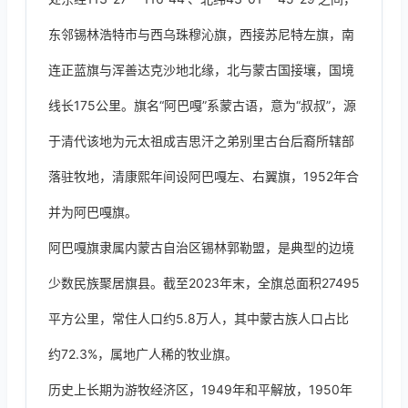
东邻锡林浩特市与西乌珠穆沁旗，西接苏尼特左旗，南
连正蓝旗与浑善达克沙地北缘，北与蒙古国接壤，国境
线长175公里。旗名“阿巴嘎”系蒙古语，意为“叔叔”，源
于清代该地为元太祖成吉思汗之弟别里古台后裔所辖部
落驻牧地，清康熙年间设阿巴嘎左、右翼旗，1952年合
并为阿巴嘎旗。
阿巴嘎旗隶属内蒙古自治区锡林郭勒盟，是典型的边境
少数民族聚居旗县。截至2023年末，全旗总面积27495
平方公里，常住人口约5.8万人，其中蒙古族人口占比
约72.3%，属地广人稀的牧业旗。
历史上长期为游牧经济区，1949年和平解放，1950年