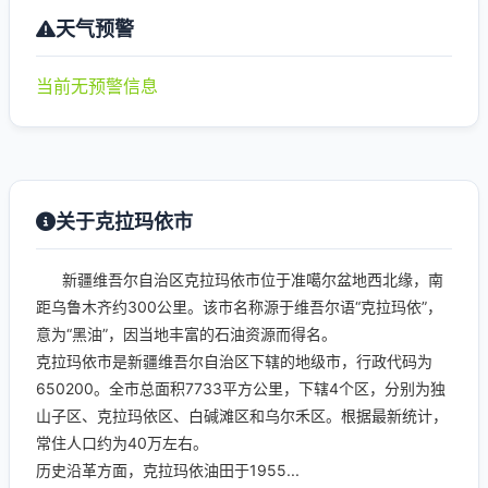
天气预警
当前无预警信息
关于克拉玛依市
新疆维吾尔自治区克拉玛依市位于准噶尔盆地西北缘，南
距乌鲁木齐约300公里。该市名称源于维吾尔语“克拉玛依”，
意为“黑油”，因当地丰富的石油资源而得名。
克拉玛依市是新疆维吾尔自治区下辖的地级市，行政代码为
650200。全市总面积7733平方公里，下辖4个区，分别为独
山子区、克拉玛依区、白碱滩区和乌尔禾区。根据最新统计，
常住人口约为40万左右。
历史沿革方面，克拉玛依油田于1955...