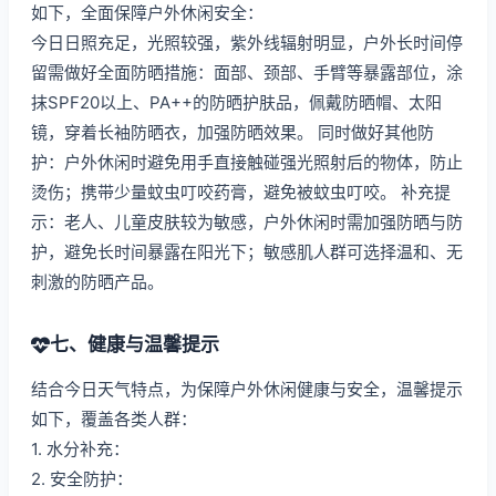
如下，全面保障户外休闲安全：
今日日照充足，光照较强，紫外线辐射明显，户外长时间停
留需做好全面防晒措施：面部、颈部、手臂等暴露部位，涂
抹SPF20以上、PA++的防晒护肤品，佩戴防晒帽、太阳
镜，穿着长袖防晒衣，加强防晒效果。 同时做好其他防
护：户外休闲时避免用手直接触碰强光照射后的物体，防止
烫伤；携带少量蚊虫叮咬药膏，避免被蚊虫叮咬。 补充提
示：老人、儿童皮肤较为敏感，户外休闲时需加强防晒与防
护，避免长时间暴露在阳光下；敏感肌人群可选择温和、无
刺激的防晒产品。
七、健康与温馨提示
结合今日天气特点，为保障户外休闲健康与安全，温馨提示
如下，覆盖各类人群：
1. 水分补充：
2. 安全防护：