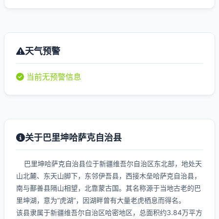
天气预警
当前无预警信息
关于巴里坤哈萨克自治县
巴里坤哈萨克自治县位于新疆维吾尔自治区东北部，地处天
山北麓、东天山脚下，东邻伊吾县，西接木垒哈萨克自治县，
南与鄯善县隔山相望，北靠蒙古国。其名称源于当地古老的巴
里坤湖，意为“虎湖”，因湖畔曾有大量老虎栖息而得名。
该县隶属于新疆维吾尔自治区哈密地区，总面积约3.84万平方