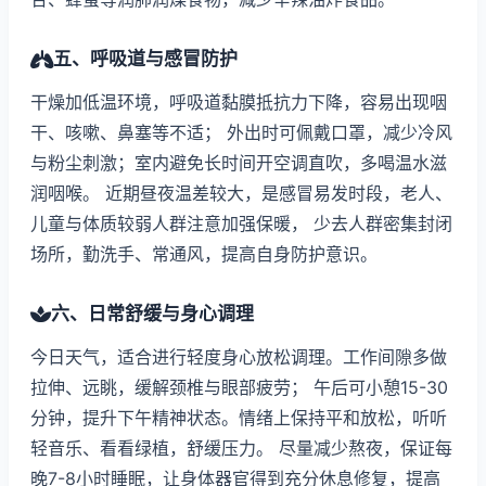
五、呼吸道与感冒防护
干燥加低温环境，呼吸道黏膜抵抗力下降，容易出现咽
干、咳嗽、鼻塞等不适； 外出时可佩戴口罩，减少冷风
与粉尘刺激；室内避免长时间开空调直吹，多喝温水滋
润咽喉。 近期昼夜温差较大，是感冒易发时段，老人、
儿童与体质较弱人群注意加强保暖， 少去人群密集封闭
场所，勤洗手、常通风，提高自身防护意识。
六、日常舒缓与身心调理
今日天气，适合进行轻度身心放松调理。工作间隙多做
拉伸、远眺，缓解颈椎与眼部疲劳； 午后可小憩15-30
分钟，提升下午精神状态。情绪上保持平和放松，听听
轻音乐、看看绿植，舒缓压力。 尽量减少熬夜，保证每
晚7-8小时睡眠，让身体器官得到充分休息修复，提高