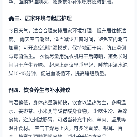
华、面膜护理频次，随身携带补水喷雾随时舒缓。
三、居家环境与起居护理
今日天气，适合合理安排居家环境打理，提升居住舒适
度。 雨天空气潮湿，适当减少开窗时间，避免室内潮气
加重；可开启空调除湿模式，保持地面干爽，防止滑倒
与霉菌滋生。 衣物尽量用洗衣机甩干后晾晒，避免长时
间阴干产生异味。 起居上建议早睡早起，睡前用温水泡
脚10-15分钟，促进血液循环，提高睡眠质量。
四、饮食养生与补水建议
气温偏低，身体热量消耗快，饮食以温热为主，多喝温
水、姜枣茶、小米粥等暖胃暖身食物； 少吃生冷、寒凉
食物，避免刺激肠胃，可适当补充牛肉、羊肉、坚果等
温补食材。 空气干燥易上火，可多吃雪梨、银耳、百
合、蜂蜜等润肺润燥食物，减少辛辣油炸食品。