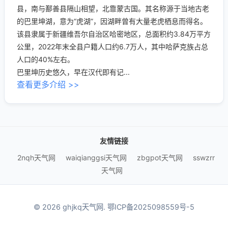
县，南与鄯善县隔山相望，北靠蒙古国。其名称源于当地古老
的巴里坤湖，意为“虎湖”，因湖畔曾有大量老虎栖息而得名。
该县隶属于新疆维吾尔自治区哈密地区，总面积约3.84万平方
公里，2022年末全县户籍人口约6.7万人，其中哈萨克族占总
人口的40%左右。
巴里坤历史悠久，早在汉代即有记...
查看更多介绍 >>
友情链接
2nqh天气网
waiqianggsi天气网
zbgpot天气网
sswzrr
天气网
© 2026 ghjkq天气网.
鄂ICP备2025098559号-5