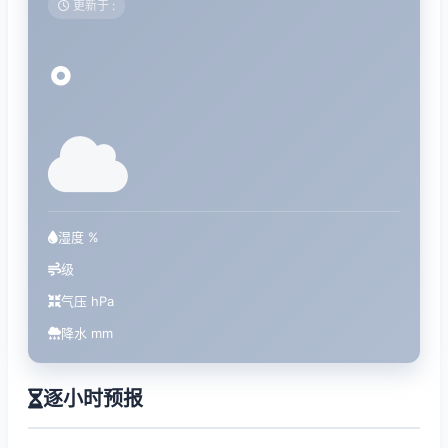
更新于 :
°
湿度 %
级
气压 hPa
降水 mm
逐小时预报