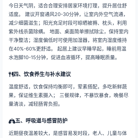
今日天气阴，适合合理安排居家环境打理，提升居住舒
适度。 建议开窗通风20-30分钟，让室内外空气流通，
减少细菌滋生；阳光充足时段可晾晒被褥、枕头，利用
紫外线杀菌除螨。 地面、桌面简单擦拭除尘，保持室内
干净整洁；湿度偏低时可使用加湿器，将室内湿度维持
在40%-60%更舒适。 起居上建议早睡早起，睡前用温
水泡脚10-15分钟，促进血液循环，提高睡眠质量。
四、饮食养生与补水建议
温度舒适，饮食保持均衡即可，荤素搭配，多吃新鲜蔬
果，保证维生素摄入； 三餐规律，不暴饮暴食，晚餐尽
量清淡，减轻肠胃负担。
五、呼吸道与感冒防护
近期昼夜温差较大，是感冒易发时段，老人、儿童与体