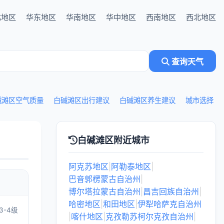
北地区
华东地区
华南地区
华中地区
西南地区
西北地区
查询天气
碱滩区空气质量
白碱滩区出行建议
白碱滩区养生建议
城市选择
白碱滩区附近城市
阿克苏地区
|
阿勒泰地区
|
巴音郭楞蒙古自治州
|
博尔塔拉蒙古自治州
|
昌吉回族自治州
|
哈密地区
|
和田地区
|
伊犁哈萨克自治州
3-4级
|
喀什地区
|
克孜勒苏柯尔克孜自治州
|