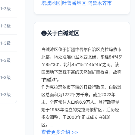
塔城地区
|
吐鲁番地区
|
乌鲁木齐市
1-3级
1-3级
关于白碱滩区
1-3级
白碱滩区位于新疆维吾尔自治区克拉玛依市
北部，地处准噶尔盆地西北缘，东经84°45′
1-3级
至85°30′，北纬45°15′至45°45′之间。该
区因地下蕴藏丰富的天然碱矿而得名，故称
1-3级
“白碱滩”。
作为克拉玛依市下辖的县级行政区，白碱滩
区总面积为1272平方千米，截至2022年
1-3级
末，全区常住人口约6.9万人。其行政建制
始于1958年设立的克拉玛依矿区，后历经
多次调整，于2000年正式成立白碱滩
区。...
查看更多介绍 >>