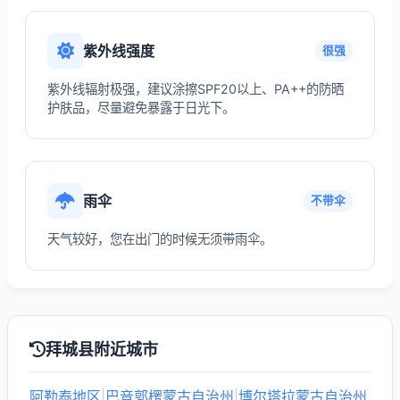
紫外线强度
很强
紫外线辐射极强，建议涂擦SPF20以上、PA++的防晒
护肤品，尽量避免暴露于日光下。
雨伞
不带伞
天气较好，您在出门的时候无须带雨伞。
拜城县附近城市
阿勒泰地区
|
巴音郭楞蒙古自治州
|
博尔塔拉蒙古自治州