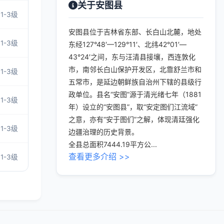
关于安图县
1-3级
安图县位于吉林省东部、长白山北麓，地处
1-3级
东经127°48′—129°11′、北纬42°01′—
43°24′之间，东与汪清县接壤，西连敦化
市，南邻长白山保护开发区，北靠舒兰市和
1-3级
五常市，是延边朝鲜族自治州下辖的县级行
政单位。县名“安图”源于清光绪七年（1881
1-3级
年）设立的“安图县”，取“安定图们江流域”
之意，亦有“安于图们”之解，体现清廷强化
1-3级
边疆治理的历史背景。
全县总面积7444.19平方公...
查看更多介绍 >>
1-3级