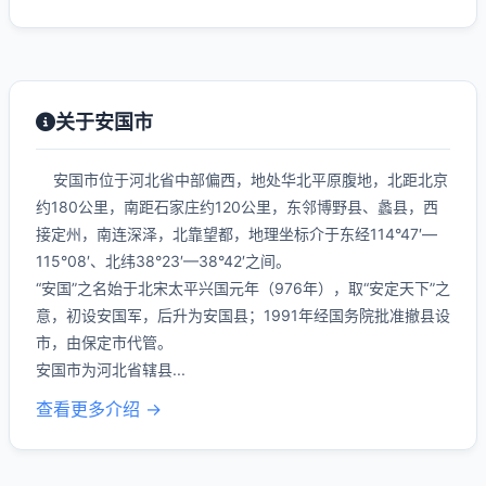
关于安国市
安国市位于河北省中部偏西，地处华北平原腹地，北距北京
约180公里，南距石家庄约120公里，东邻博野县、蠡县，西
接定州，南连深泽，北靠望都，地理坐标介于东经114°47′—
115°08′、北纬38°23′—38°42′之间。
“安国”之名始于北宋太平兴国元年（976年），取“安定天下”之
意，初设安国军，后升为安国县；1991年经国务院批准撤县设
市，由保定市代管。
安国市为河北省辖县...
查看更多介绍 →