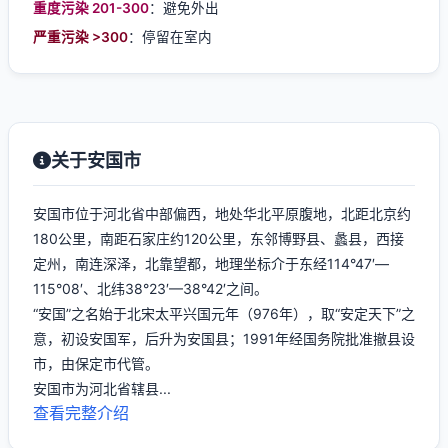
重度污染 201-300
：避免外出
严重污染 >300
：停留在室内
关于安国市
安国市位于河北省中部偏西，地处华北平原腹地，北距北京约
180公里，南距石家庄约120公里，东邻博野县、蠡县，西接
定州，南连深泽，北靠望都，地理坐标介于东经114°47′—
115°08′、北纬38°23′—38°42′之间。
“安国”之名始于北宋太平兴国元年（976年），取“安定天下”之
意，初设安国军，后升为安国县；1991年经国务院批准撤县设
市，由保定市代管。
安国市为河北省辖县...
查看完整介绍