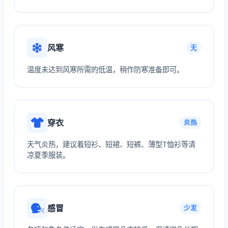
风寒
无
温度未达到风寒所需的低温，稍作防寒准备即可。
穿衣
炎热
天气炎热，建议着短衫、短裙、短裤、薄型T恤衫等清
凉夏季服装。
感冒
少发