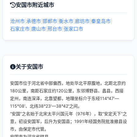
安国市附近城市
沧州市
|
承德市
|
邯郸市
|
衡水市
|
廊坊市
|
秦皇岛市
|
石家庄市
|
唐山市
|
邢台市
|
张家口市
关于安国市
安国市位于河北省中部偏西，地处华北平原腹地，北距北京约
180公里，南距石家庄约120公里，东邻博野县、蠡县，西接
定州，南连深泽，北靠望都，地理坐标介于东经114°47′—
115°08′、北纬38°23′—38°42′之间。
“安国”之名始于北宋太平兴国元年（976年），取“安定天下”之
意，初设安国军，后升为安国县；1991年经国务院批准撤县设
市，由保定市代管。
安国市为河北省辖县...