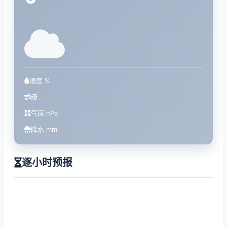
°
湿度 %
级
气压 hPa
降水 mm
逐小时预报