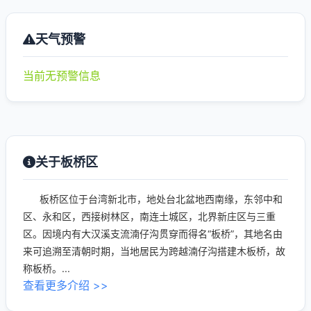
天气预警
当前无预警信息
关于板桥区
板桥区位于台湾新北市，地处台北盆地西南缘，东邻中和
区、永和区，西接树林区，南连土城区，北界新庄区与三重
区。因境内有大汉溪支流湳仔沟贯穿而得名“板桥”，其地名由
来可追溯至清朝时期，当地居民为跨越湳仔沟搭建木板桥，故
称板桥。...
查看更多介绍 >>