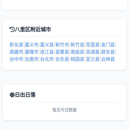
八里区附近城市
彰化县
|
嘉义市
|
嘉义县
|
新竹市
|
新竹县
|
花莲县
|
金门县
|
高雄市
|
基隆市
|
连江县
|
苗栗县
|
南投县
|
澎湖县
|
屏东县
|
台中市
|
台南市
|
台北市
|
台东县
|
桃园县
|
宜兰县
|
云林县
日出日落
暂无今日数据