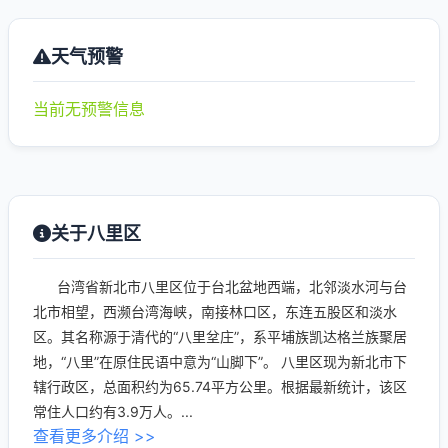
天气预警
当前无预警信息
关于八里区
台湾省新北市八里区位于台北盆地西端，北邻淡水河与台
北市相望，西濒台湾海峡，南接林口区，东连五股区和淡水
区。其名称源于清代的“八里坌庄”，系平埔族凯达格兰族聚居
地，“八里”在原住民语中意为“山脚下”。 八里区现为新北市下
辖行政区，总面积约为65.74平方公里。根据最新统计，该区
常住人口约有3.9万人。...
查看更多介绍 >>