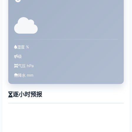
°
湿度 %
级
气压 hPa
降水 mm
逐小时预报