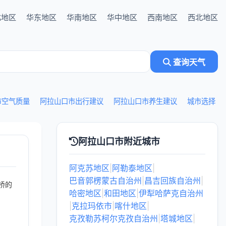
北地区
华东地区
华南地区
华中地区
西南地区
西北地区
查询天气
市空气质量
阿拉山口市出行建议
阿拉山口市养生建议
城市选择
阿拉山口市附近城市
阿克苏地区
|
阿勒泰地区
|
巴音郭楞蒙古自治州
|
昌吉回族自治州
|
桥的
哈密地区
|
和田地区
|
伊犁哈萨克自治州
|
克拉玛依市
|
喀什地区
|
克孜勒苏柯尔克孜自治州
|
塔城地区
|