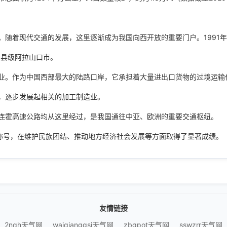
随着现代交通的发展，这里逐渐成为我国向西开放的重要门户。1991
立县级阿拉山口市。
业。作为中国西部最大的陆路口岸，它承担着大量进出口货物的过境运输
，逐步发展起相关的加工制造业。
连霍高速公路均从这里经过，是我国通往中亚、欧洲的重要交通枢纽。
誉称号，在维护民族团结、推动地方经济社会发展等方面取得了显著成绩。
友情链接
2nqh天气网
waiqianggsi天气网
zbgpot天气网
sswzrr天气网