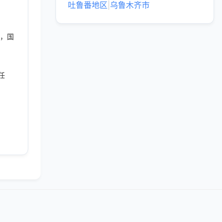
吐鲁番地区
|
乌鲁木齐市
年，国
任