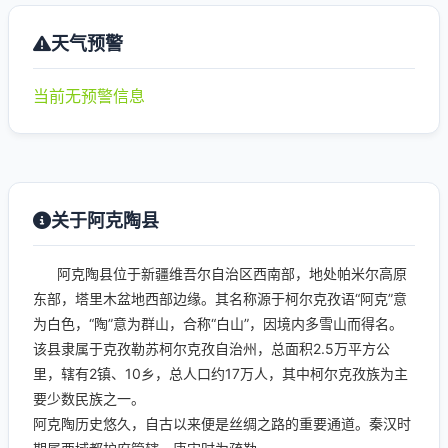
天气预警
当前无预警信息
关于阿克陶县
阿克陶县位于新疆维吾尔自治区西南部，地处帕米尔高原
东部，塔里木盆地西部边缘。其名称源于柯尔克孜语“阿克”意
为白色，“陶”意为群山，合称“白山”，因境内多雪山而得名。
该县隶属于克孜勒苏柯尔克孜自治州，总面积2.5万平方公
里，辖有2镇、10乡，总人口约17万人，其中柯尔克孜族为主
要少数民族之一。
阿克陶历史悠久，自古以来便是丝绸之路的重要通道。秦汉时