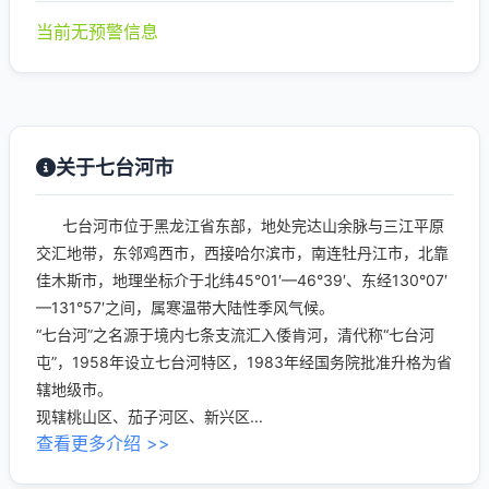
当前无预警信息
关于七台河市
七台河市位于黑龙江省东部，地处完达山余脉与三江平原
交汇地带，东邻鸡西市，西接哈尔滨市，南连牡丹江市，北靠
佳木斯市，地理坐标介于北纬45°01′—46°39′、东经130°07′
—131°57′之间，属寒温带大陆性季风气候。
“七台河”之名源于境内七条支流汇入倭肯河，清代称“七台河
屯”，1958年设立七台河特区，1983年经国务院批准升格为省
辖地级市。
现辖桃山区、茄子河区、新兴区...
查看更多介绍 >>