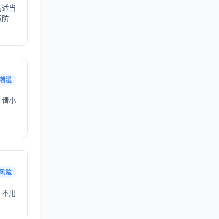
请适当
意防
潮湿
，请小
风险
，不用