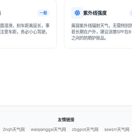
通
紫外线强度
一般
面湿滑，刹车距离延长，事
属弱紫外线辐射天气，无需特别
注意车距，务必小心驾驶。
若长期在户外，建议涂擦SPF在8-
之间的防晒护肤品。
友情链接
2nqh天气网
waiqianggsi天气网
zbgpot天气网
sswzrr天气网