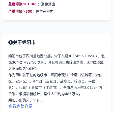
重度污染 201-300
：避免外出
严重污染 >300
：停留在室内
关于绵阳市
绵阳市位于四川盆地西北部，介于东经103°45′～105°43′、北
纬30°42′～32°56′之间。其名称源自古绵山之南，因地处绵山
之阳而得名“绵阳”。
作为四川省下辖的地级市，绵阳市现辖3个区（涪城区、游仙
区、安州区）、4个县（三台县、盐亭县、梓潼县、平武
县），代管1个县级市（江油市）。全市总面积约2.03万平方
千米，根据最新统计，常住人口约为486万人。
绵阳历史悠久，早在...
查看完整介绍