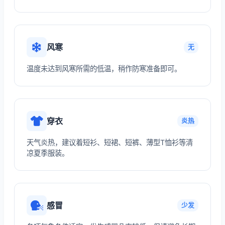
风寒
无
温度未达到风寒所需的低温，稍作防寒准备即可。
穿衣
炎热
天气炎热，建议着短衫、短裙、短裤、薄型T恤衫等清
凉夏季服装。
感冒
少发