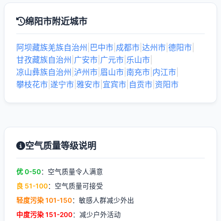
绵阳市附近城市
阿坝藏族羌族自治州
|
巴中市
|
成都市
|
达州市
|
德阳市
|
甘孜藏族自治州
|
广安市
|
广元市
|
乐山市
|
凉山彝族自治州
|
泸州市
|
眉山市
|
南充市
|
内江市
|
攀枝花市
|
遂宁市
|
雅安市
|
宜宾市
|
自贡市
|
资阳市
空气质量等级说明
优 0-50
：空气质量令人满意
良 51-100
：空气质量可接受
轻度污染 101-150
：敏感人群减少外出
中度污染 151-200
：减少户外活动