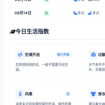
08月14日
多云
|
多云
优
今日生活指数
空调开启
过
较少开启
您将感到很舒适，一般不需要开启空
天气条件不
调。
外，无需担
风寒
穿
无
温度未达到风寒所需的低温，稍作防寒
建议着长袖