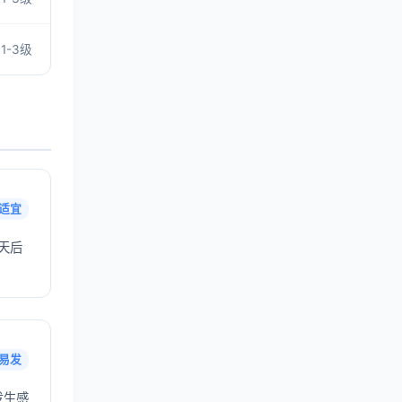
1-3级
适宜
天后
易发
发生感