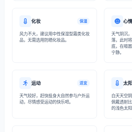
化妆
心
保湿
风力不大，建议用中性保湿型霜类化妆
天气阴沉，
品，无需选用防晒化妆品。
落，此时将
底，在喧嚣
宁静。
运动
太
适宜
天气较好，赶快投身大自然参与户外运
白天天空阴
动，尽情感受运动的快乐吧。
佩戴透射比1
的浅色太阳