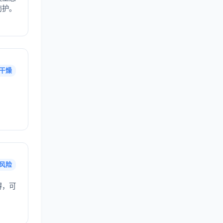
防护。
干燥
。
风险
得，可