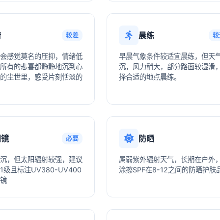
情
晨练
较差
较
会感觉莫名的压抑，情绪低
早晨气象条件较适宜晨练，但天
所有的悲喜都静静地沉到心
沉，风力稍大，部分路面较湿滑
的尘世里，感受片刻恬淡的
择合适的地点晨练。
阳镜
防晒
必要
沉，但太阳辐射较强，建议
属弱紫外辐射天气，长期在户外
级且标注UV380-UV400
涂擦SPF在8-12之间的防晒护肤
镜