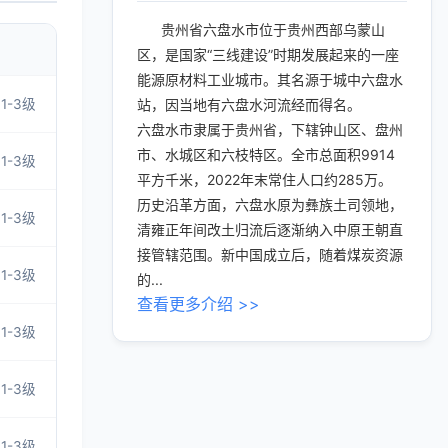
贵州省六盘水市位于贵州西部乌蒙山
区，是国家“三线建设”时期发展起来的一座
能源原材料工业城市。其名源于城中六盘水
1-3级
站，因当地有六盘水河流经而得名。
六盘水市隶属于贵州省，下辖钟山区、盘州
市、水城区和六枝特区。全市总面积9914
1-3级
平方千米，2022年末常住人口约285万。
历史沿革方面，六盘水原为彝族土司领地，
1-3级
清雍正年间改土归流后逐渐纳入中原王朝直
接管辖范围。新中国成立后，随着煤炭资源
1-3级
的...
查看更多介绍 >>
1-3级
1-3级
1-3级