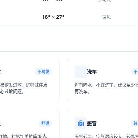
16° ~ 27°
微风
敏
洗车
不易发
不
易诱发过敏，除特殊体质
将有降水，不宜洗车，建议至少1
心过敏问题。
再洗车。
衣
感冒
舒适
较
T恤、衬衫加单裤等服装。
天气转凉，空气湿度较大，较易