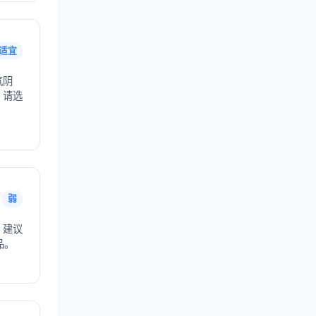
适宜
气阴
，请选
弱
，建议
品。