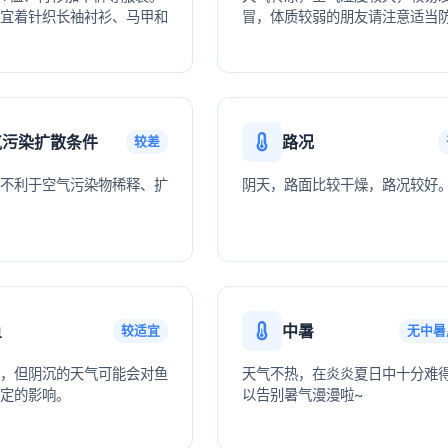
宜着针织长袖衬衫、马甲和
冒，体质较弱的朋友请注意适当
气污染扩散条件
路况
较差
不利于空气污染物稀释、扩
阴天，路面比较干燥，路况较好
鱼
中暑
较适宜
无中暑
，但阴沉的天气可能会对鱼
天气不热，在炎炎夏日中十分难
定的影响。
以告别暑气漫漫啦~