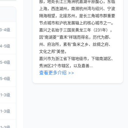
部，地处长江三角洲杭嘉湖平原腹心，东临
上海，西连湖州，南濒杭州湾与绍兴、宁波
隔海相望，北接苏州，是长三角城市群重要
节点城市和沪杭发展轴上的核心城市之一。
3-4级
嘉兴之名始于三国吴黄龙三年（231年），
因“南湖菱”“嘉禾”祥瑞而得名，历代为郡、
州、府治所，素有“鱼米之乡、丝绸之府、
4-5级
文化之邦”美誉。
嘉兴市为浙江省下辖地级市，下辖南湖区、
5-6级
秀洲区2个市辖区，以及嘉善...
查看更多介绍 >>
5-6级
1-3级
1-3级
1-3级