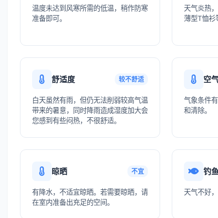
温度未达到风寒所需的低温，稍作防寒
天气炎热，
准备即可。
薄型T恤衫
舒适度
空
较不舒适
白天虽然有雨，但仍无法削弱较高气温
气象条件有
带来的暑意，同时降雨造成湿度加大会
和清除。
您感到有些闷热，不很舒适。
晾晒
钓
不宜
有降水，不适宜晾晒。若需要晾晒，请
天气不好，
在室内准备出充足的空间。