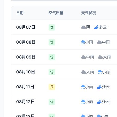
5-6
5-6
5-6
4-5
日期
空气质量
天气状况
18:00
19:00
20:00
21:00
08月07日
阴
|
多云
优
32°
32°
31°
30°
08月08日
小雨
|
中雨
4-5
4-5
4-5
3-4
优
08月09日
中雨
|
大雨
优
08月10日
大雨
|
小雨
优
08月11日
小雨
|
多云
良
08月12日
小雨
|
多云
优
08月13日
小雨
|
小雨
优