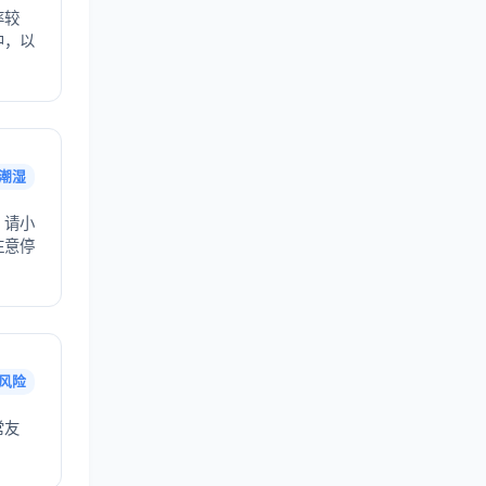
率较
中，以
潮湿
，请小
注意停
风险
常友