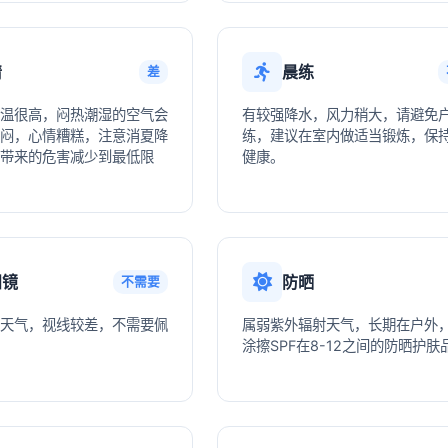
情
晨练
差
温很高，闷热潮湿的空气会
有较强降水，风力稍大，请避免
闷，心情糟糕，注意消夏降
练，建议在室内做适当锻炼，保
带来的危害减少到最低限
健康。
阳镜
防晒
不需要
天气，视线较差，不需要佩
属弱紫外辐射天气，长期在户外
涂擦SPF在8-12之间的防晒护肤