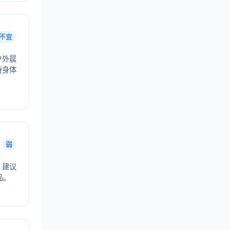
不宜
户外晨
持身体
弱
，建议
品。