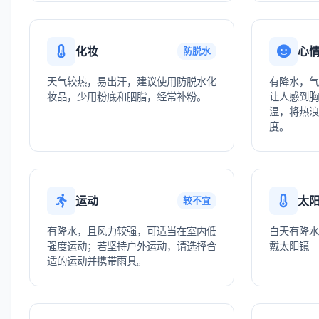
化妆
心
防脱水
天气较热，易出汗，建议使用防脱水化
有降水，气
妆品，少用粉底和胭脂，经常补粉。
让人感到胸
温，将热浪
度。
运动
太
较不宜
有降水，且风力较强，可适当在室内低
白天有降水
强度运动；若坚持户外运动，请选择合
戴太阳镜
适的运动并携带雨具。