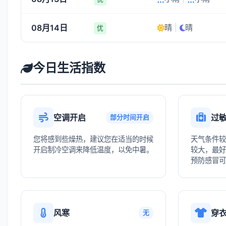
08月14日
晴
|
晴
优
今日生活指数
空调开启
过
部分时间开启
您将感到些燥热，建议您在适当的时候
天气条件较
开启制冷空调来降低温度，以免中暑。
较大，最好
预防感冒可
风寒
穿
无