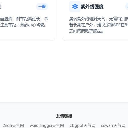
通
紫外线强度
一般
面湿滑，刹车距离延长，事
属弱紫外线辐射天气，无需特别
注意车距，务必小心驾驶。
若长期在户外，建议涂擦SPF在8-
之间的防晒护肤品。
友情链接
2nqh天气网
waiqianggsi天气网
zbgpot天气网
sswzrr天气网