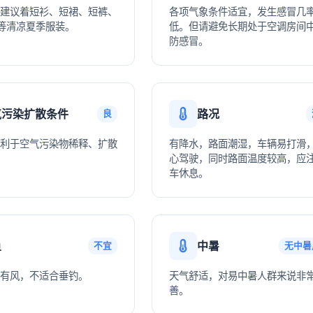
建议着短衫、短裙、短裤、
各项气象条件适宜，发生感冒几
等清凉夏季服装。
低。但请避免长期处于空调房间
防感冒。
气污染扩散条件
路况
良
利于空气污染物稀释、扩散
有降水，路面潮湿，车辆易打滑
心驾驶，同时路面温度较高，应
车休息。
鱼
中暑
不宜
无中暑
有风，不适合垂钓。
天气舒适，对易中暑人群来说非
善。