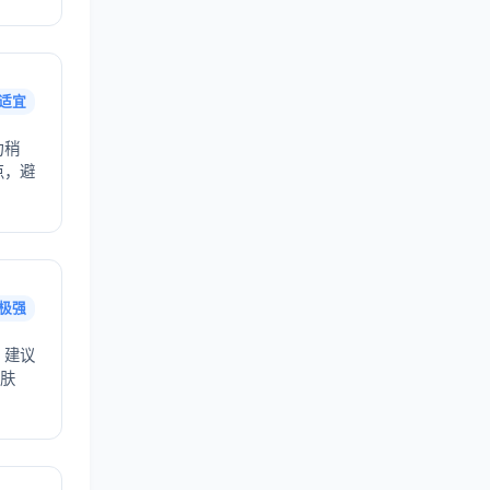
适宜
力稍
点，避
极强
，建议
护肤