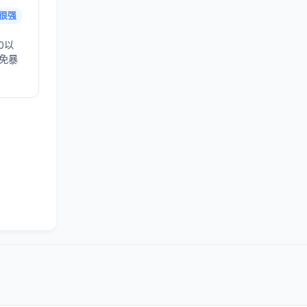
很强
0以
避免暴