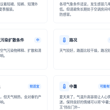
议着短裙、短裤、短薄外
各项气象条件适宜，发生感冒几
夏季服装。
低。但请避免长期处于空调房间
防感冒。
气污染扩散条件
路况
中
空气污染物稀释、扩散和清
天气较好，路面比较干燥，路况
响。
鱼
中暑
较适宜
可能有
，但天气稍热，会对垂钓产
夏天来了，气温升高容易让人心
响。
迷，保持良好的情绪可以将“中暑
王”挡在门外~