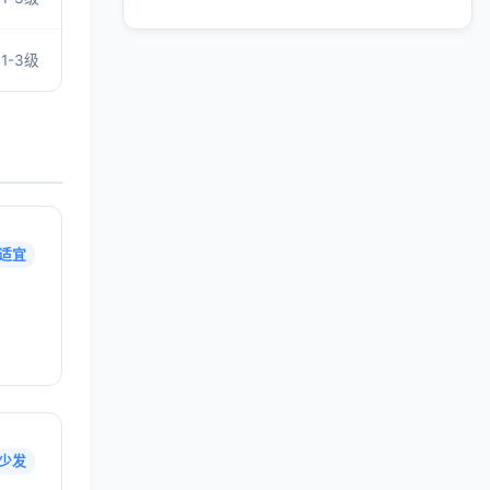
1-3级
适宜
少发