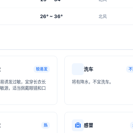
26° ~ 36°
北风
敏
洗车
较易发
不
易诱发过敏，宜穿长衣长
将有降水，不宜洗车。
敏源，适当佩戴眼镜和口
衣
感冒
热