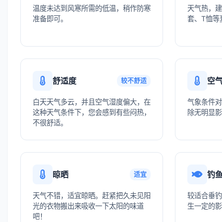
温度未达到风寒所需的低温，稍作防寒
天气热，建
准备即可。
套、T恤等
舒适度
空
较不舒适
白天天气多云，并且空气湿度偏大，在
气象条件对
这种天气条件下，您会感到有些闷热，
除无明显影
不很舒适。
晾晒
钓
适宜
天气不错，适宜晾晒。赶紧把久未见阳
较适合垂钓
光的衣物搬出来吸收一下太阳的味道
生一定的影
吧！