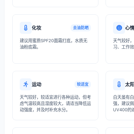
化妆
心
去油防晒
建议用蜜质SPF20面霜打底，水质无
天气较好，
油粉底霜。
习、工作效
运动
太
较适宜
天气较好，较适宜进行各种运动，但考
白天虽有白
虑气温较高且湿度较大，请适当降低运
强，建议佩
动强度，并及时补充水分。
UV400的