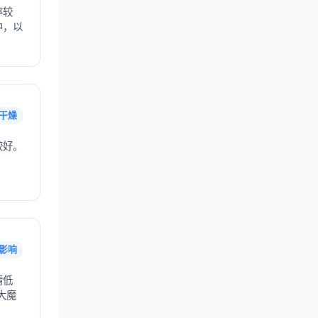
率较
中，以
干燥
较好。
影响
情低
大魔