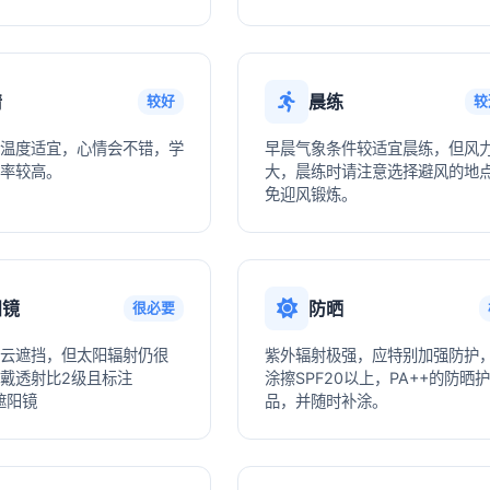
情
晨练
较好
较
温度适宜，心情会不错，学
早晨气象条件较适宜晨练，但风
率较高。
大，晨练时请注意选择避风的地
免迎风锻炼。
阳镜
防晒
很必要
云遮挡，但太阳辐射仍很
紫外辐射极强，应特别加强防护
戴透射比2级且标注
涂擦SPF20以上，PA++的防晒
遮阳镜
品，并随时补涂。