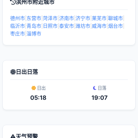
滨州市附近城市
德州市
|
东营市
|
菏泽市
|
济南市
|
济宁市
|
莱芜市
|
聊城市
|
临沂市
|
青岛市
|
日照市
|
泰安市
|
潍坊市
|
威海市
|
烟台市
|
枣庄市
|
淄博市
日出日落
日出
日落
05:18
19:07
天气预警