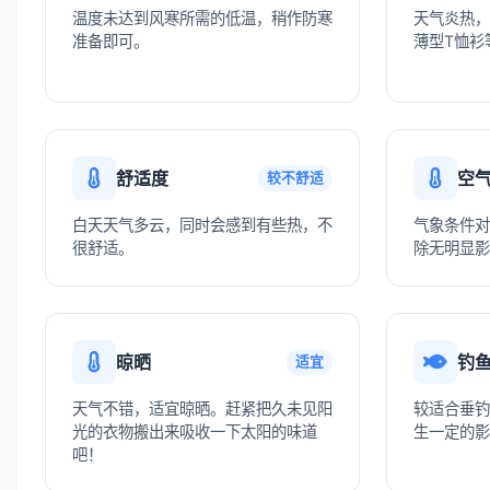
温度未达到风寒所需的低温，稍作防寒
天气炎热，
准备即可。
薄型T恤衫
舒适度
空
较不舒适
白天天气多云，同时会感到有些热，不
气象条件对
很舒适。
除无明显影
晾晒
钓
适宜
天气不错，适宜晾晒。赶紧把久未见阳
较适合垂钓
光的衣物搬出来吸收一下太阳的味道
生一定的影
吧！