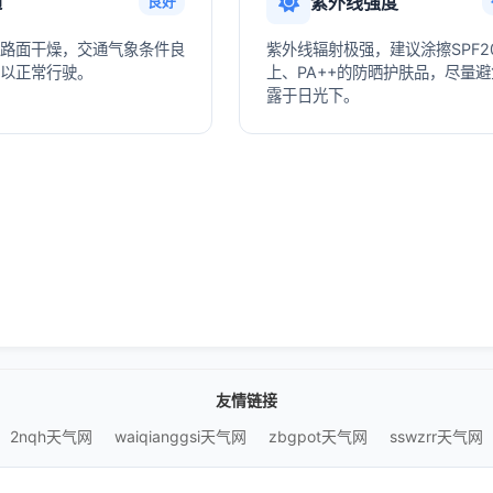
通
紫外线强度
良好
路面干燥，交通气象条件良
紫外线辐射极强，建议涂擦SPF2
以正常行驶。
上、PA++的防晒护肤品，尽量
露于日光下。
友情链接
2nqh天气网
waiqianggsi天气网
zbgpot天气网
sswzrr天气网