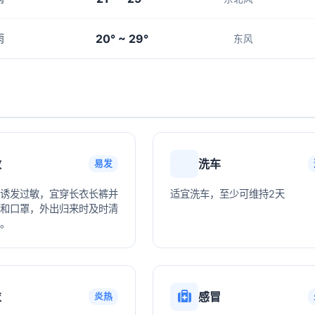
20° ~ 29°
雨
东风
敏
洗车
易发
诱发过敏，宜穿长衣长裤并
适宜洗车，至少可维持2天
和口罩，外出归来时及时清
。
衣
感冒
炎热