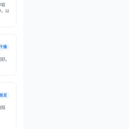
率较
中，以
干燥
较好。
易发
遮阳