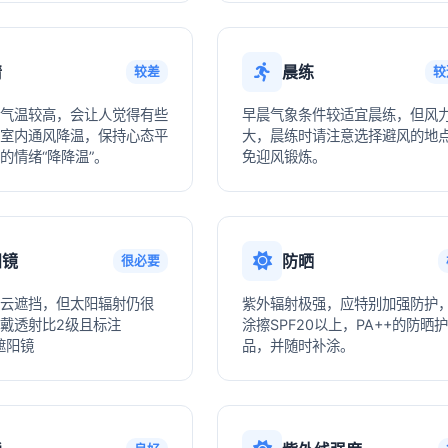
情
晨练
较差
较
气温较高，会让人觉得有些
早晨气象条件较适宜晨练，但风
室内通风降温，保持心态平
大，晨练时请注意选择避风的地
的情绪“降降温”。
免迎风锻炼。
阳镜
防晒
很必要
云遮挡，但太阳辐射仍很
紫外辐射极强，应特别加强防护
戴透射比2级且标注
涂擦SPF20以上，PA++的防晒
遮阳镜
品，并随时补涂。