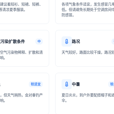
建议着短衫、短裙、短裤、
各项气象条件适宜，发生感冒几
等清凉夏季服装。
低。但请避免长期处于空调房间
防感冒。
气污染扩散条件
路况
中
空气污染物稀释、扩散和清
天气较好，路面比较干燥，路况
响。
鱼
中暑
较适宜
较
，但天气稍热，会对垂钓产
夏日炎炎，到户外要配搭帽子和
响。
伞。