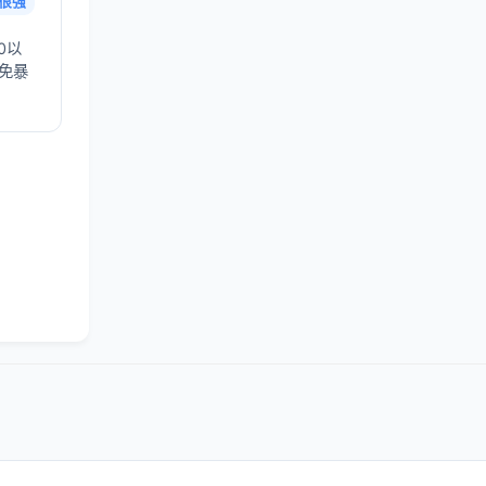
很强
0以
避免暴