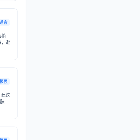
适宜
力稍
点，避
极强
，建议
护肤