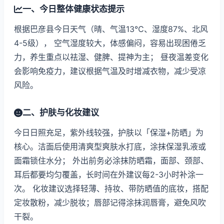
一、今日整体健康状态提示
根据巴彦县今日天气（晴、气温13℃、湿度87%、北风
4-5级）， 空气湿度较大，体感偏闷，容易出现困倦乏
力，养生重点以祛湿、健脾、提神为主； 昼夜温差变化
会影响免疫力，建议根据气温及时增减衣物，减少受凉
风险。
二、护肤与化妆建议
今日日照充足，紫外线较强，护肤以「保湿+防晒」为
核心。洁面后使用清爽型爽肤水打底，涂抹保湿乳液或
面霜锁住水分； 外出前务必涂抹防晒霜，面部、颈部、
耳后都要均匀覆盖，长时间在外建议每2-3小时补涂一
次。 化妆建议选择轻薄、持妆、带防晒值的底妆，搭配
定妆散粉，减少脱妆；唇部记得涂抹润唇膏，避免风吹
干裂。