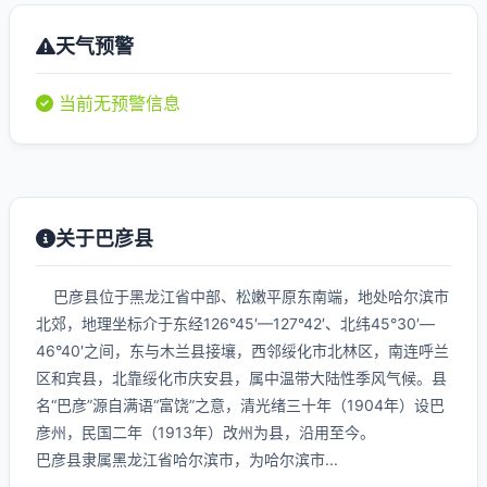
天气预警
当前无预警信息
关于巴彦县
巴彦县位于黑龙江省中部、松嫩平原东南端，地处哈尔滨市
北郊，地理坐标介于东经126°45′—127°42′、北纬45°30′—
46°40′之间，东与木兰县接壤，西邻绥化市北林区，南连呼兰
区和宾县，北靠绥化市庆安县，属中温带大陆性季风气候。县
名“巴彦”源自满语“富饶”之意，清光绪三十年（1904年）设巴
彦州，民国二年（1913年）改州为县，沿用至今。
巴彦县隶属黑龙江省哈尔滨市，为哈尔滨市...