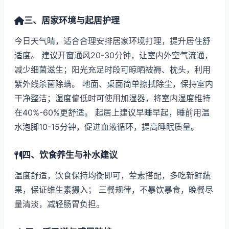
三、居家环境与起居护理
今日天气晴，适合合理安排居家环境打理，提升居住舒
适度。 建议开窗通风20-30分钟，让室内外空气流通，
减少细菌滋生；阳光充足时段可晾晒被褥、枕头，利用
紫外线杀菌除螨。 地面、桌面简单擦拭除尘，保持室内
干净整洁；湿度偏低时可使用加湿器，将室内湿度维持
在40%-60%更舒适。 起居上建议早睡早起，睡前用温
水泡脚10-15分钟，促进血液循环，提高睡眠质量。
四、饮食养生与补水建议
温度舒适，饮食保持均衡即可，荤素搭配，多吃新鲜蔬
果，保证维生素摄入； 三餐规律，不暴饮暴食，晚餐尽
量清淡，减轻肠胃负担。