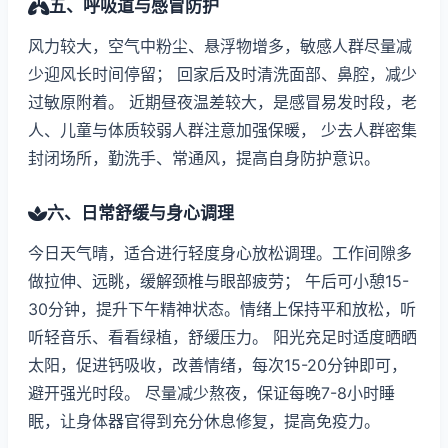
五、呼吸道与感冒防护
风力较大，空气中粉尘、悬浮物增多，敏感人群尽量减
少迎风长时间停留； 回家后及时清洗面部、鼻腔，减少
过敏原附着。 近期昼夜温差较大，是感冒易发时段，老
人、儿童与体质较弱人群注意加强保暖， 少去人群密集
封闭场所，勤洗手、常通风，提高自身防护意识。
六、日常舒缓与身心调理
今日天气晴，适合进行轻度身心放松调理。工作间隙多
做拉伸、远眺，缓解颈椎与眼部疲劳； 午后可小憩15-
30分钟，提升下午精神状态。情绪上保持平和放松，听
听轻音乐、看看绿植，舒缓压力。 阳光充足时适度晒晒
太阳，促进钙吸收，改善情绪，每次15-20分钟即可，
避开强光时段。 尽量减少熬夜，保证每晚7-8小时睡
眠，让身体器官得到充分休息修复，提高免疫力。