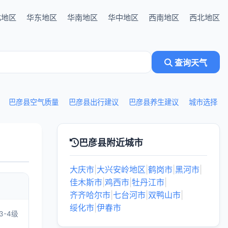
北地区
华东地区
华南地区
华中地区
西南地区
西北地区
查询天气
巴彦县空气质量
巴彦县出行建议
巴彦县养生建议
城市选择
巴彦县附近城市
大庆市
|
大兴安岭地区
|
鹤岗市
|
黑河市
|
佳木斯市
|
鸡西市
|
牡丹江市
|
齐齐哈尔市
|
七台河市
|
双鸭山市
|
绥化市
|
伊春市
3-4级