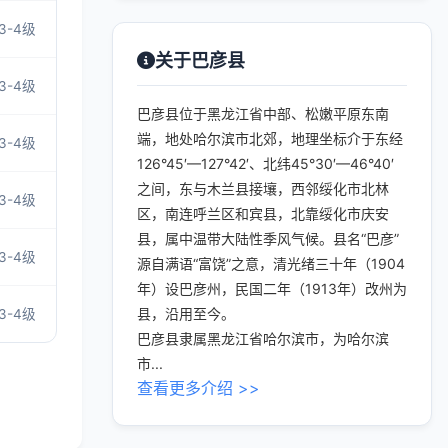
3-4级
关于巴彦县
3-4级
巴彦县位于黑龙江省中部、松嫩平原东南
端，地处哈尔滨市北郊，地理坐标介于东经
3-4级
126°45′—127°42′、北纬45°30′—46°40′
之间，东与木兰县接壤，西邻绥化市北林
3-4级
区，南连呼兰区和宾县，北靠绥化市庆安
县，属中温带大陆性季风气候。县名“巴彦”
3-4级
源自满语“富饶”之意，清光绪三十年（1904
年）设巴彦州，民国二年（1913年）改州为
县，沿用至今。
3-4级
巴彦县隶属黑龙江省哈尔滨市，为哈尔滨
市...
查看更多介绍 >>