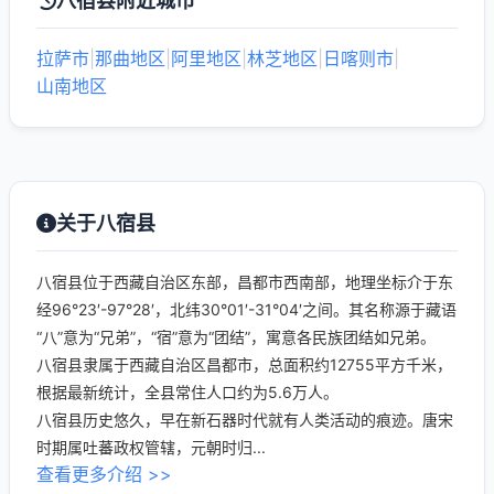
八宿县附近城市
拉萨市
|
那曲地区
|
阿里地区
|
林芝地区
|
日喀则市
|
山南地区
关于八宿县
八宿县位于西藏自治区东部，昌都市西南部，地理坐标介于东
经96°23′-97°28′，北纬30°01′-31°04′之间。其名称源于藏语
“八”意为“兄弟”，“宿”意为“团结”，寓意各民族团结如兄弟。
八宿县隶属于西藏自治区昌都市，总面积约12755平方千米，
根据最新统计，全县常住人口约为5.6万人。
八宿县历史悠久，早在新石器时代就有人类活动的痕迹。唐宋
时期属吐蕃政权管辖，元朝时归...
查看更多介绍 >>