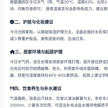
根据灞桥区今日天气（阴、气温30℃、湿度63%、北风3
动、均衡饮食即可； 昼夜温差变化会影响免疫力，建议
二、护肤与化妆建议
今日光照柔和，以基础保湿护理为主，洁面后做好水乳保
减少厚重护肤品，避免皮肤闷痘、出油过多。
三、居家环境与起居护理
今日天气阴，适合合理安排居家环境打理，提升居住舒适度
光充足时段可晾晒被褥、枕头，利用紫外线杀菌除螨。 
器，将室内湿度维持在40%-60%更舒适。 起居上建议
四、饮食养生与补水建议
气温偏高，容易出汗缺水，饮食以清淡解暑为主，多吃冬瓜
2000ml，少量多次饮用，可适当补充淡盐水维持电解质