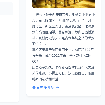
。
灞桥区位于西安市东部，地处关中平原中
部，东与临潼区、蓝田县接壤，西至浐河与
雁塔区、新城区为邻，南连长安区，北濒渭
水与高陵区相望。其名称源于境内古灞桥遗
址，该桥历史悠久，是古代丝绸之路的重要
通道之一。
灞桥区隶属于陕西省西安市，总面积327平
方千米，截至2022年末，全区常住人口约
60万。
历史沿革悠久，早在新石器时代就有人类活
动的痕迹。秦置芷阳县，汉设霸陵县，隋唐
时期因灞桥而兴盛...
查看更多介绍 →