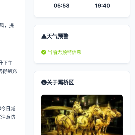
05:58
19:40
风，提
天气预警
当前无预警信息
升下午
官得到充
关于灞桥区
群今日减
家注意防