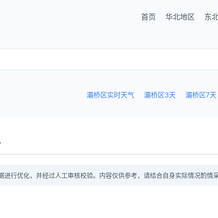
首页
华北地区
东
灞桥区实时天气
灞桥区3天
灞桥区7天
议
据进行优化，并经过人工审核校验。内容仅供参考，请结合自身实际情况酌情