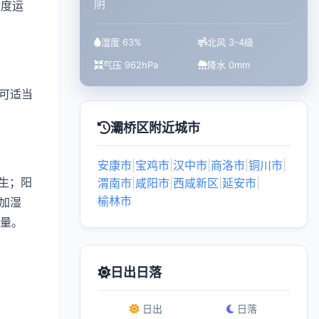
阴
适度运
湿度 63%
北风 3-4级
气压 962hPa
降水 0mm
可适当
灞桥区附近城市
安康市
|
宝鸡市
|
汉中市
|
商洛市
|
铜川市
|
生；阳
渭南市
|
咸阳市
|
西咸新区
|
延安市
|
榆林市
加湿
质量。
日出日落
日出
日落