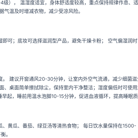
-4级）， 温湿度适宜，身体舒适度较高，重点保持规律作息、
根据气温及时增减衣物，减少受凉风险。
湿即可；底妆可选择滋润型产品，避免干燥卡粉； 空气偏湿润时
。 建议开窗通风20-30分钟，让室内外空气流通，减少细菌滋
地面、桌面简单擦拭除尘，保持室内干净整洁；湿度偏低时可使用
早睡早起，睡前用温水泡脚10-15分钟，促进血液循环，提高睡眠
、黄瓜、番茄、绿豆汤等清热食物； 每日饮水量保持在1500-
平衡。