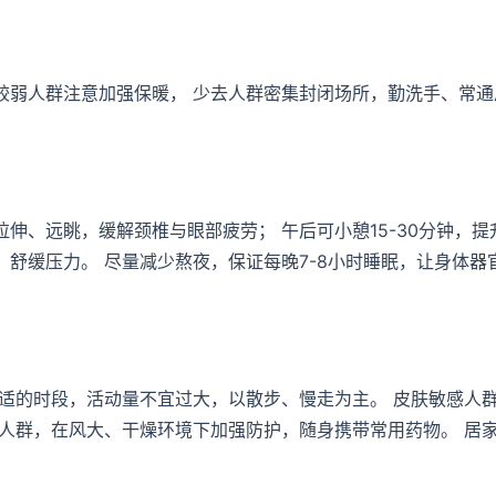
较弱人群注意加强保暖， 少去人群密集封闭场所，勤洗手、常通
伸、远眺，缓解颈椎与眼部疲劳； 午后可小憩15-30分钟，提
舒缓压力。 尽量减少熬夜，保证每晚7-8小时睡眠，让身体器
适的时段，活动量不宜过大，以散步、慢走为主。 皮肤敏感人
人群，在风大、干燥环境下加强防护，随身携带常用药物。 居